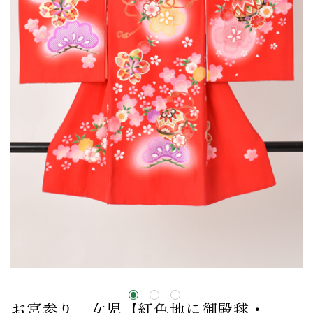
お宮参り 女児【紅色地に御殿毬・