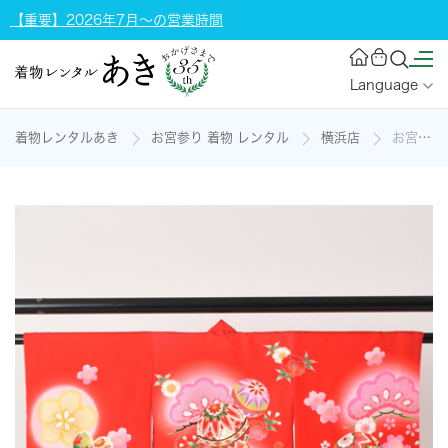
【重要】2026年7月～の営業時間
Language
着物レンタルあき
お宮参り 着物 レンタル
横浜店
お宮参り 女児【紅色地に御殿毬・花々、松】の着物レンタル