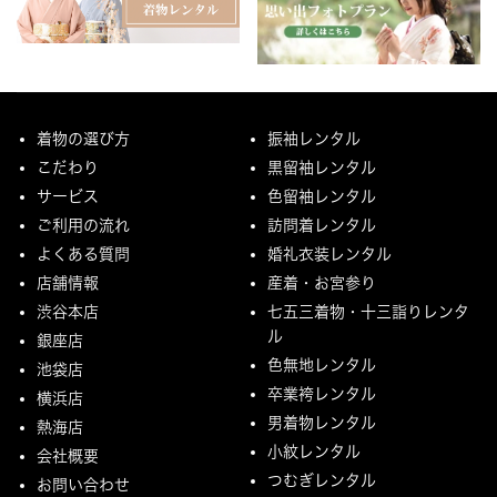
着物の選び方
振袖レンタル
こだわり
黒留袖レンタル
サービス
色留袖レンタル
ご利用の流れ
訪問着レンタル
よくある質問
婚礼衣装レンタル
店舗情報
産着・お宮参り
渋谷本店
七五三着物・十三詣りレンタ
ル
銀座店
色無地レンタル
池袋店
卒業袴レンタル
横浜店
男着物レンタル
熱海店
小紋レンタル
会社概要
つむぎレンタル
お問い合わせ