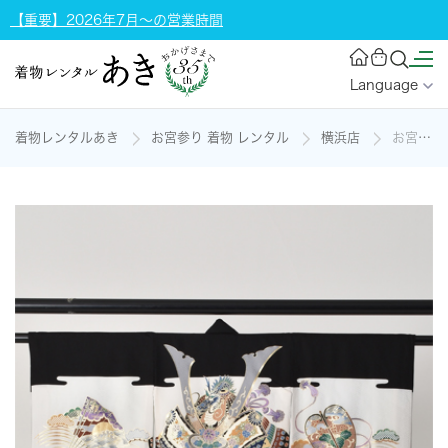
【重要】2026年7月～の営業時間
Language
着物レンタルあき
お宮参り 着物 レンタル
横浜店
お宮参り 男児【黒地に兜・宝船】の着物レンタル