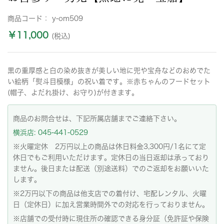
商品コード：
y-om509
￥11,000
(税込)
黒の重厚感と白の染め抜きが美しい地に兜や宝舟などのおめでた
い絵柄「熨斗目模様」の祝い着です。※赤ちゃんのフードセット
(帽子、よだれ掛け、お守り)が付きます。
商品のお問合せは、下記所属店舗までご連絡下さい。
横浜店: 045-441-0529
※火曜定休 2万円以上の商品は休日料金3,300円/1名にて定
休日でもご利用いただけます。定休日の当日返却は承っており
ません。後日または配送（別途送料）でのご返却をお願いいた
します。
※2万円以下の商品は他支店での着付け、宅配レンタル、火曜
日（定休日）に加え営業時間外での対応を行っておりません。
※店舗での受付時に現住所の確認できる身分証（免許証や保険