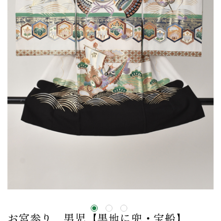
お宮参り 男児【黒地に兜・宝船】