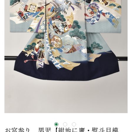
お宮参り 男児【紺地に鷹・熨斗目模