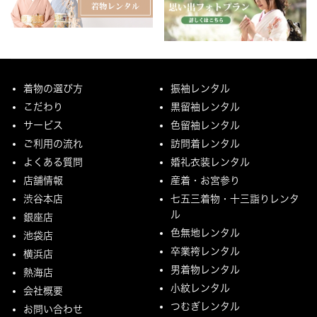
着物の選び方
振袖レンタル
こだわり
黒留袖レンタル
サービス
色留袖レンタル
ご利用の流れ
訪問着レンタル
よくある質問
婚礼衣装レンタル
店舗情報
産着・お宮参り
渋谷本店
七五三着物・十三詣りレンタ
ル
銀座店
色無地レンタル
池袋店
卒業袴レンタル
横浜店
男着物レンタル
熱海店
小紋レンタル
会社概要
つむぎレンタル
お問い合わせ