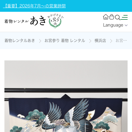
【重要】2026年7月～の営業時間
Language
着物レンタルあき
お宮参り 着物 レンタル
横浜店
お宮参り 男児【紺地に鷹・熨斗目模様】の着物レンタル