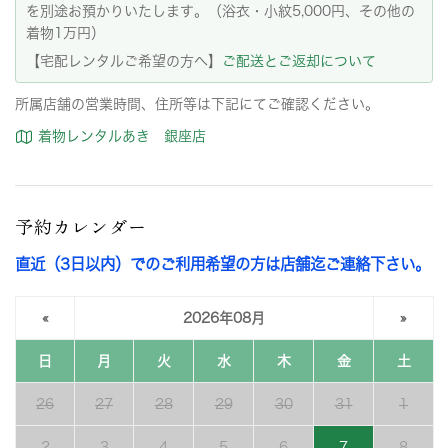
を別途お預かりいたします。（浴衣・小紋5,000円、その他の
着物1万円）
【宅配レンタルご希望の方へ】
ご配送とご返却について
所属店舗の営業時間、住所等は下記にてご確認ください。
着物レンタルあき 銀座店
予約カレンダー
直近（3日以内）でのご利用希望の方は店舗迄ご連絡下さい。
«
2026年08月
»
日
月
火
水
木
金
土
26
27
28
29
30
31
1
2
3
4
5
6
7
8