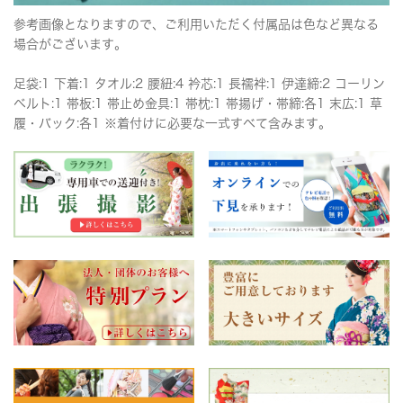
参考画像となりますので、ご利用いただく付属品は色など異なる
場合がございます。
足袋:1 下着:1 タオル:2 腰紐:4 衿芯:1 長襦袢:1 伊達締:2 コーリン
ベルト:1 帯板:1 帯止め金具:1 帯枕:1 帯揚げ・帯締:各1 末広:1 草
履・バック:各1 ※着付けに必要な一式すべて含みます。