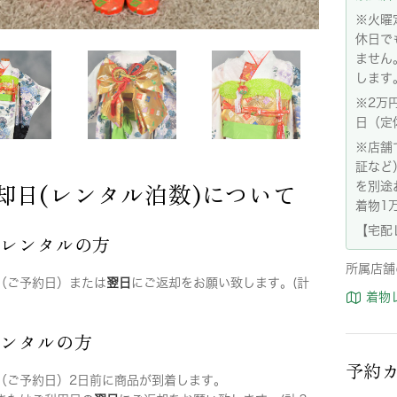
※火曜
休日で
ません
します
※2万
日（定
※店舗
証など
却日(レンタル泊数)について
を別途
着物1
【宅配
店レンタルの方
所属店舗
（ご予約日）または
翌日
にご返却をお願い致します。(計
着物
レンタルの方
予約
（ご予約日）2日前に商品が到着します。