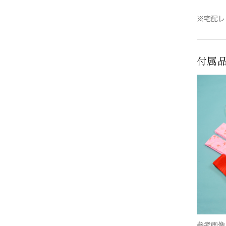
※宅配レ
付属
参考画像