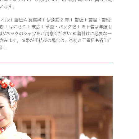
います。
オル:1 腰紐:4 長襦袢:1 伊達締:2 帯:1 帯板:1 帯揚・帯締:
き:1 はこせこ:1 末広:1 草履・バック:各1 ※下着は洋服用
はVネックのシャツをご用意ください ※着付けに必要な一
含みます。※帯が手結びの場合は、帯枕と三重紐も各1ず
す。