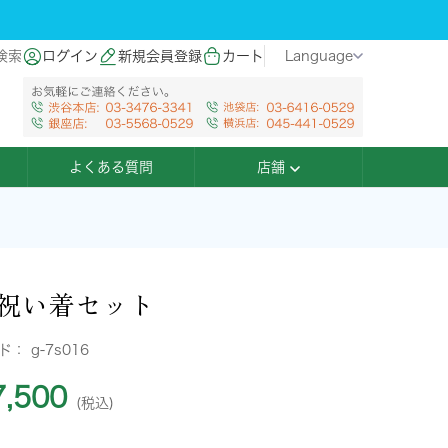
検索
ログイン
新規会員登録
カート
Language
よくある質問
店舗
祝い着セット
ード：
g-7s016
,500
(税込)