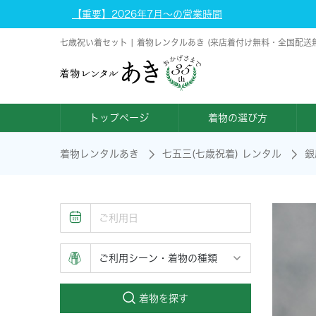
【重要】2026年7月～の営業時間
七歳祝い着セット | 着物レンタルあき (来店着付け無料・全国配送
トップページ
着物の選び方
着物レンタルあき
七五三(七歳祝着) レンタル
銀
着物を探す