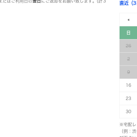
またはご利用日の
翌日
にご返却をお願い致します。(計３
直近（
«
日
26
2
9
16
23
30
※宅配レ
（例：渋