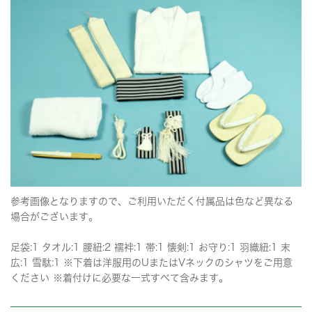
参考画像となりますので、ご利用いただく付属品は色など異なる
場合がございます。
足袋:1 タオル:1 腰紐:2 襦袢:1 帯:1 懐剣:1 お守り:1 羽織紐:1 末
広:1 雪駄:1 ※下着は洋服用のUまたはVネックのシャツをご用意
ください ※着付けに必要な一式すべて含みます。