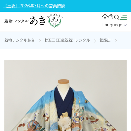
【重要】2026年7月～の営業時間
Language
着物レンタルあき
七五三(五歳祝着) レンタル
銀座店
五歳