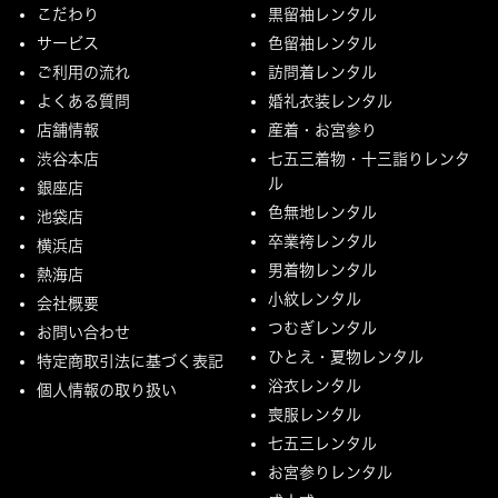
こだわり
黒留袖レンタル
サービス
色留袖レンタル
ご利用の流れ
訪問着レンタル
よくある質問
婚礼衣装レンタル
店舗情報
産着・お宮参り
渋谷本店
七五三着物・十三詣りレンタ
ル
銀座店
色無地レンタル
池袋店
卒業袴レンタル
横浜店
男着物レンタル
熱海店
小紋レンタル
会社概要
つむぎレンタル
お問い合わせ
ひとえ・夏物レンタル
特定商取引法に基づく表記
浴衣レンタル
個人情報の取り扱い
喪服レンタル
七五三レンタル
お宮参りレンタル