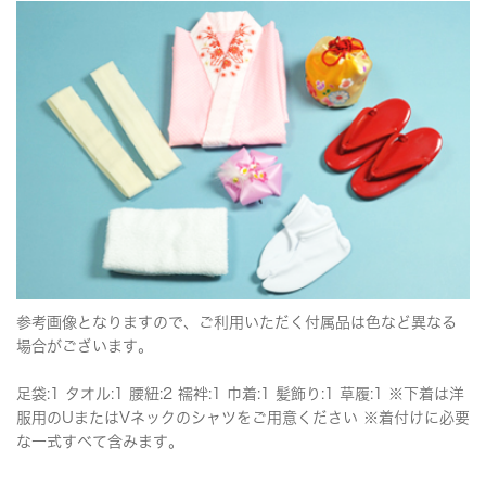
参考画像となりますので、ご利用いただく付属品は色など異なる
場合がございます。
足袋:1 タオル:1 腰紐:2 襦袢:1 巾着:1 髪飾り:1 草履:1 ※下着は洋
服用のUまたはVネックのシャツをご用意ください ※着付けに必要
な一式すべて含みます。