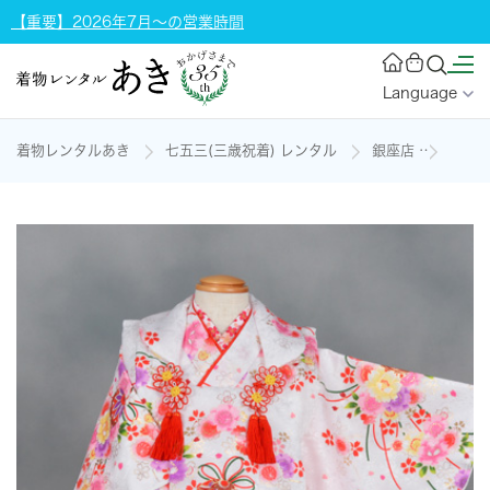
【重要】2026年7月～の営業時間
Language
着物レンタルあき
七五三(三歳祝着) レンタル
銀座店
三歳