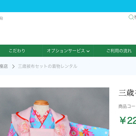
)
こだわり
オプションサービス
ご利用の流れ
座店
三歳被布セットの着物レンタル
三歳
商品コ
￥22