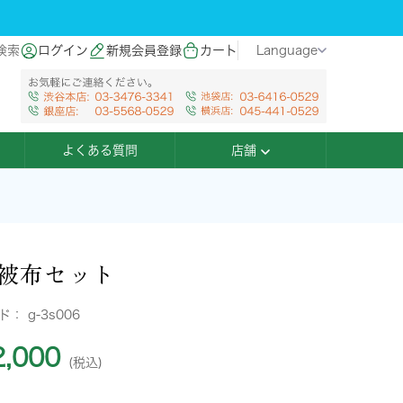
検索
ログイン
新規会員登録
カート
Language
よくある質問
店舗
被布セット
ード：
g-3s006
,000
(税込)