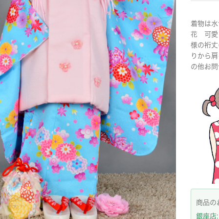
着物は水
花 可愛
様の裄丈
りから肩
の他お問
商品の
銀座店: 