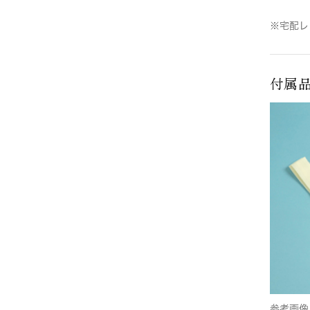
※宅配レ
付属
参考画像