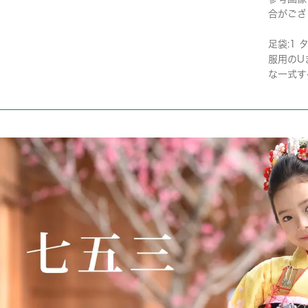
合がござ
足袋:1 
服用のU
な一式す