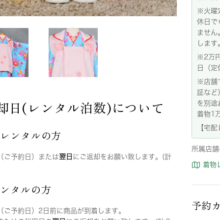
※火曜
休日で
ません
します
※2万
日（定
※店舗
証など
却日(レンタル泊数)について
を別途
着物1
【宅配
店レンタルの方
所属店舗
（ご予約日）または
翌日
にご返却をお願い致します。(計
着物
レンタルの方
予約
（ご予約日）2日前に商品が到着します。