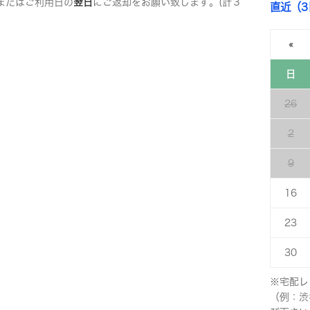
またはご利用日の
翌日
にご返却をお願い致します。(計３
直近（
«
日
26
2
9
16
23
30
※宅配レ
（例：渋