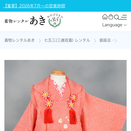
【重要】2026年7月～の営業時間
Language
着物レンタルあき
七五三(三歳祝着) レンタル
銀座店
三歳