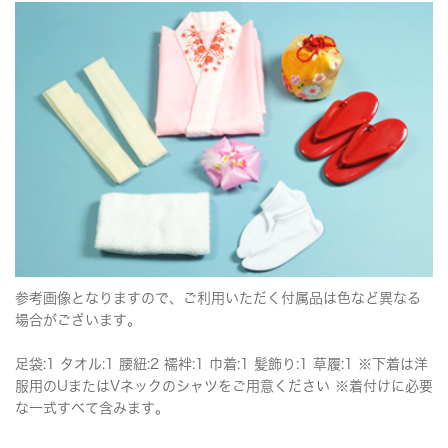
参考画像となりますので、ご利用いただく付属品は色など異なる
場合がございます。
足袋:1 タオル:1 腰紐:2 襦袢:1 巾着:1 髪飾り:1 草履:1 ※下着は洋
服用のUまたはVネックのシャツをご用意ください ※着付けに必要
な一式すべて含みます。