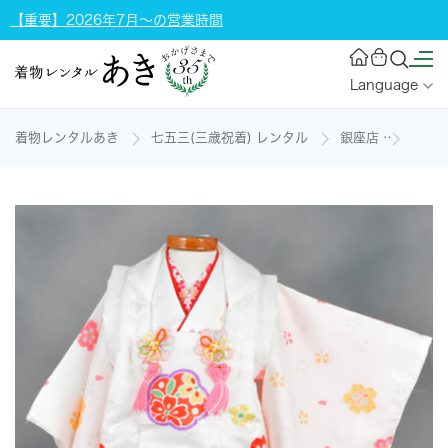
【重要】2026年7月～の営業時間
Language
着物レンタルあき
七五三(三歳祝着) レンタル
銀座店
三歳