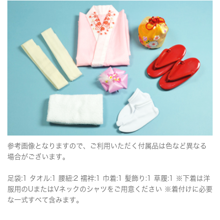
参考画像となりますので、ご利用いただく付属品は色など異なる
場合がございます。
足袋:1 タオル:1 腰紐:2 襦袢:1 巾着:1 髪飾り:1 草履:1 ※下着は洋
服用のUまたはVネックのシャツをご用意ください ※着付けに必要
な一式すべて含みます。