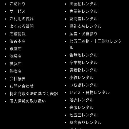
こだわり
黒留袖レンタル
サービス
色留袖レンタル
ご利用の流れ
訪問着レンタル
よくある質問
婚礼衣装レンタル
店舗情報
産着・お宮参り
渋谷本店
七五三着物・十三詣りレンタ
ル
銀座店
色無地レンタル
池袋店
卒業袴レンタル
横浜店
男着物レンタル
熱海店
小紋レンタル
会社概要
つむぎレンタル
お問い合わせ
ひとえ・夏物レンタル
特定商取引法に基づく表記
浴衣レンタル
個人情報の取り扱い
喪服レンタル
七五三レンタル
お宮参りレンタル