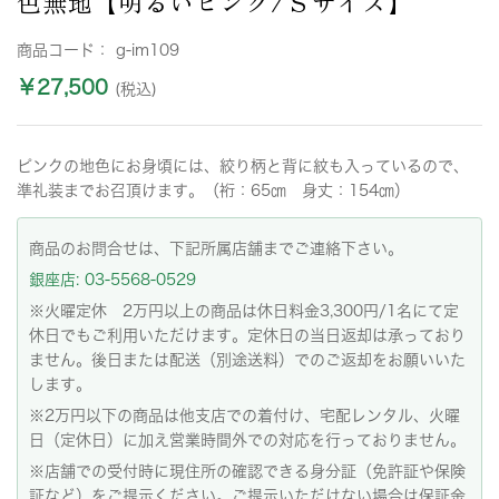
色無地【明るいピンク/Ｓサイズ】
商品コード：
g-im109
￥27,500
(税込)
ピンクの地色にお身頃には、絞り柄と背に紋も入っているので、
準礼装までお召頂けます。（裄：65㎝ 身丈：154㎝）
商品のお問合せは、下記所属店舗までご連絡下さい。
銀座店: 03-5568-0529
※火曜定休 2万円以上の商品は休日料金3,300円/1名にて定
休日でもご利用いただけます。定休日の当日返却は承っており
ません。後日または配送（別途送料）でのご返却をお願いいた
します。
※2万円以下の商品は他支店での着付け、宅配レンタル、火曜
日（定休日）に加え営業時間外での対応を行っておりません。
※店舗での受付時に現住所の確認できる身分証（免許証や保険
証など）をご提示ください。ご提示いただけない場合は保証金