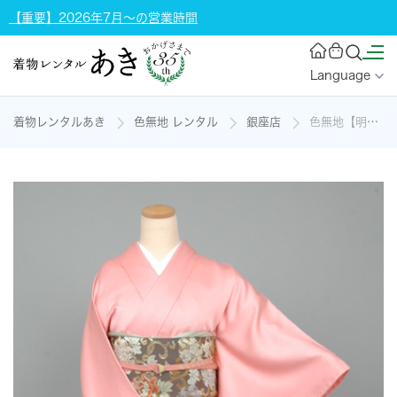
【重要】2026年7月～の営業時間
Language
着物レンタルあき
色無地 レンタル
銀座店
色無地【明るいピンク/Ｓサイズ】の着物レンタル