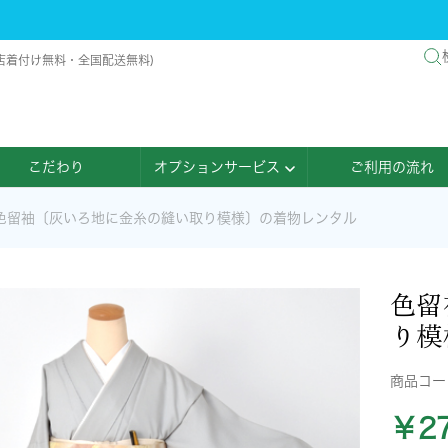
店着付け無料・全国配送無料)
こだわり
オプションサービス
ご利用の流れ
色留袖〔灰いろ地に金糸の縫い取り模様〕の着物レンタル
色留
り模
商品コ
￥27