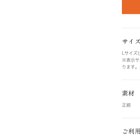
サイ
Lサイズ(
※表示サ
ります。
素材
正絹
ご利