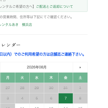
レンタルご希望の方へ】
ご配送とご返却について
の営業時間、住所等は下記にてご確認ください。
レンタルあき 横浜店
カレンダー
3日以内）でのご利用希望の方は店舗迄ご連絡下さい。
2026年08月
»
月
火
水
木
金
土
27
28
29
30
31
1
3
4
5
6
7
8