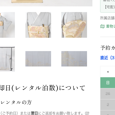
【宅配
所属店舗
着物
予約
直近（
«
日
却日(レンタル泊数)について
26
店レンタルの方
2
（ご予約日）または
翌日
にご返却をお願い致します。(計