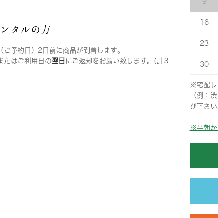
9
16
レンタルの方
23
（ご予約日）2日前に商品が到着します。
またはご利用日の
翌日
にご返却をお願い致します。(計３
30
※宅配レ
（例：渋
び下さい
※早朝か