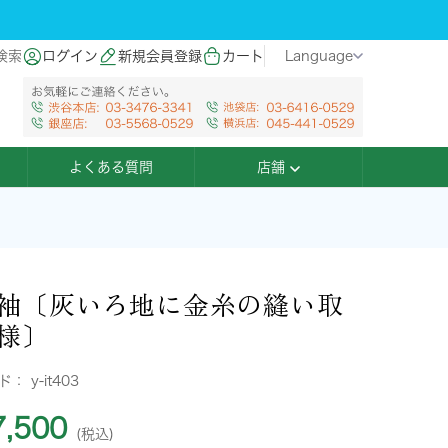
検索
ログイン
新規会員登録
カート
Language
よくある質問
店舗
袖〔灰いろ地に金糸の縫い取
様〕
ード：
y-it403
,500
(税込)