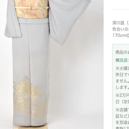
深川鼠（
色合いの
170c
商品の
横浜店: 
※火曜
休日で
ません
します
※2万
日（定
※店舗
証など
を別途
着物1