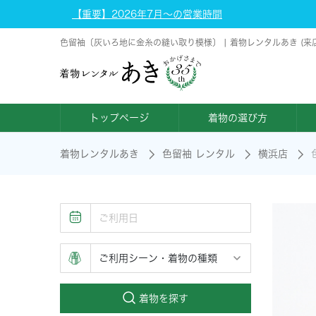
【重要】2026年7月～の営業時間
色留袖〔灰いろ地に金糸の縫い取り模様〕 | 着物レンタルあき (来
トップページ
着物の選び方
着物レンタルあき
色留袖 レンタル
横浜店
着物を探す