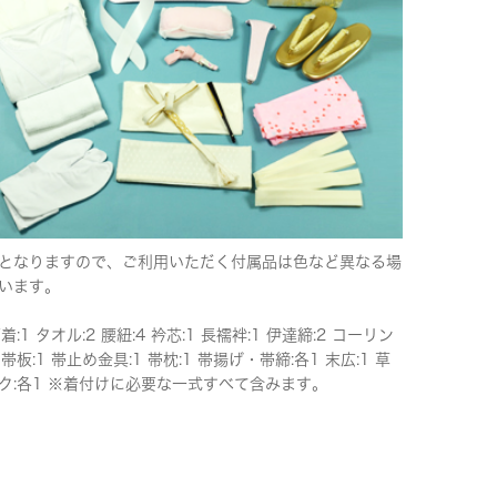
となりますので、ご利用いただく付属品は色など異なる場
います。
下着:1 タオル:2 腰紐:4 衿芯:1 長襦袢:1 伊達締:2 コーリン
 帯板:1 帯止め金具:1 帯枕:1 帯揚げ・帯締:各1 末広:1 草
ク:各1 ※着付けに必要な一式すべて含みます。