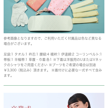
参考画像となりますので、ご利用いただく付属品は色など異なる
場合がございます。
足袋:1 タオル:1 衿芯:1 腰紐:4 襦袢:1 伊達締:2 コーリンベルト:1
帯板:1 半幅帯:1 草履・巾着:各1 ※下着は洋服用のUまたはVネッ
クのシャツをご用意ください ※ブーツをご希望の場合は別途
￥3,300（税込み）頂きます。 ※着付けに必要な一式すべて含み
ます。