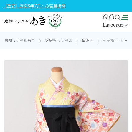
【重要】2026年7月～の営業時間
Language
着物レンタルあき
卒業袴 レンタル
横浜店
卒業袴[レモン色地に咲き誇る桜]の着物レンタル