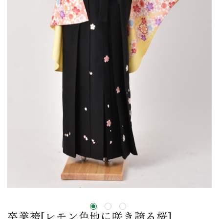
卒業袴[レモン色地に咲き誇る桜]