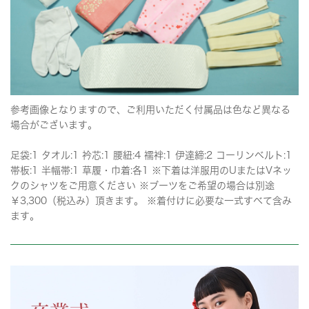
参考画像となりますので、ご利用いただく付属品は色など異なる
場合がございます。
足袋:1 タオル:1 衿芯:1 腰紐:4 襦袢:1 伊達締:2 コーリンベルト:1
帯板:1 半幅帯:1 草履・巾着:各1 ※下着は洋服用のUまたはVネッ
クのシャツをご用意ください ※ブーツをご希望の場合は別途
￥3,300（税込み）頂きます。 ※着付けに必要な一式すべて含み
ます。