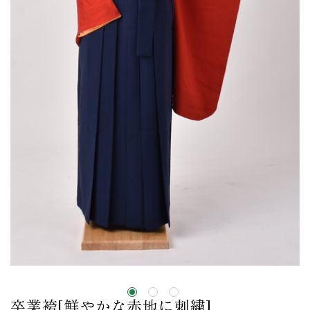
卒業袴[鮮やかな赤地に刺繍]