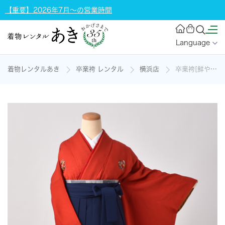
【重要】2026年7月～の営業時間
Language
着物レンタルあき
卒業袴 レンタル
横浜店
卒業袴[鮮やかな赤地に刺繍]の着物レンタル