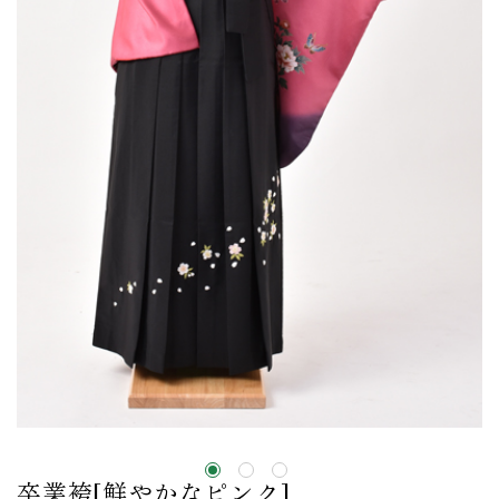
卒業袴[鮮やかなピンク]