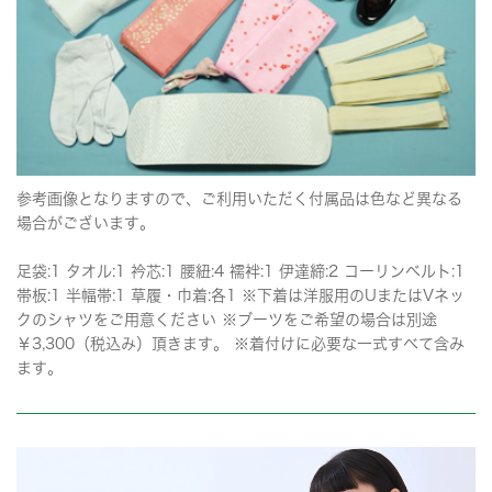
参考画像となりますので、ご利用いただく付属品は色など異なる
場合がございます。
足袋:1 タオル:1 衿芯:1 腰紐:4 襦袢:1 伊達締:2 コーリンベルト:1
帯板:1 半幅帯:1 草履・巾着:各1 ※下着は洋服用のUまたはVネッ
クのシャツをご用意ください ※ブーツをご希望の場合は別途
￥3,300（税込み）頂きます。 ※着付けに必要な一式すべて含み
ます。