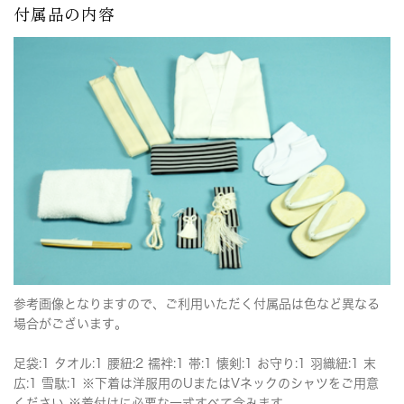
付属品の内容
参考画像となりますので、ご利用いただく付属品は色など異なる
場合がございます。
足袋:1 タオル:1 腰紐:2 襦袢:1 帯:1 懐剣:1 お守り:1 羽織紐:1 末
広:1 雪駄:1 ※下着は洋服用のUまたはVネックのシャツをご用意
ください ※着付けに必要な一式すべて含みます。