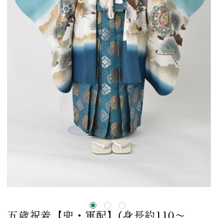
五歳祝着【兜・軍配】(身長約110〜