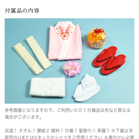
付属品の内容
参考画像となりますので、ご利用いただく付属品は色など異なる
場合がございます。
足袋:1 タオル:1 腰紐:2 襦袢:1 巾着:1 髪飾り:1 草履:1 ※下着は洋
服用のUまたはVネックのシャツをご用意ください ※着付けに必要