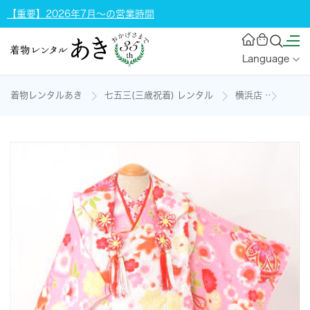
【重要】2026年7月～の営業時間
Language
着物レンタルあき
七五三(三歳祝着) レンタル
横浜店
三歳