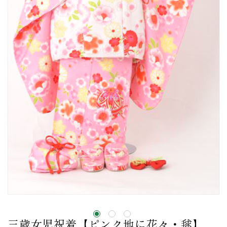
三歳女児祝着【ピンク地に花々・毬】