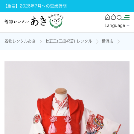
【重要】2026年7月～の営業時間
Language
着物レンタルあき
七五三(三歳祝着) レンタル
横浜店
三歳