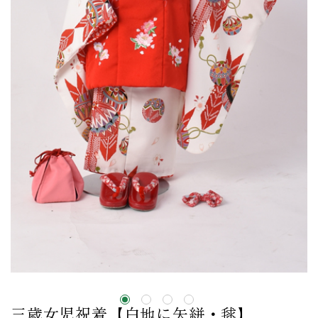
三歳女児祝着【白地に矢絣・毬】