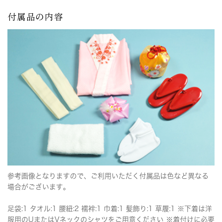
付属品の内容
参考画像となりますので、ご利用いただく付属品は色など異なる
場合がございます。
足袋:1 タオル:1 腰紐:2 襦袢:1 巾着:1 髪飾り:1 草履:1 ※下着は洋
服用のUまたはVネックのシャツをご用意ください ※着付けに必要