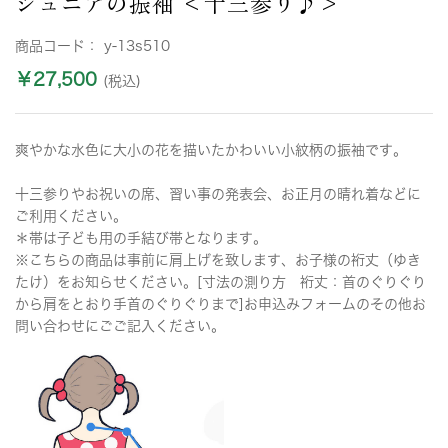
ジュニアの振袖 <十三参り♪>
商品コード：
y-13s510
￥27,500
(税込)
爽やかな水色に大小の花を描いたかわいい小紋柄の振袖です。
十三参りやお祝いの席、習い事の発表会、お正月の晴れ着などに
ご利用ください。
＊帯は子ども用の手結び帯となります。
※こちらの商品は事前に肩上げを致します、お子様の裄丈（ゆき
たけ）をお知らせください。[寸法の測り方 裄丈：首のぐりぐり
から肩をとおり手首のぐりぐりまで]お申込みフォームのその他お
問い合わせにごご記入ください。