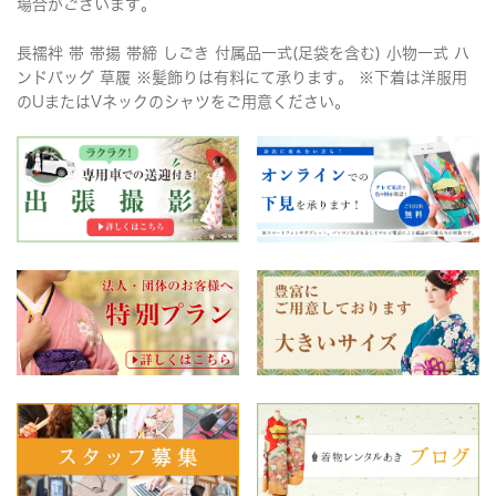
場合がございます。
長襦袢 帯 帯揚 帯締 しごき 付属品一式(足袋を含む) 小物一式 ハ
ンドバッグ 草履 ※髪飾りは有料にて承ります。 ※下着は洋服用
のUまたはVネックのシャツをご用意ください。