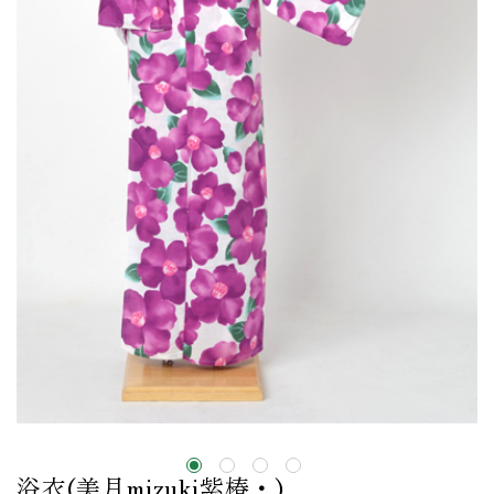
浴衣(美月mizuki紫椿・)