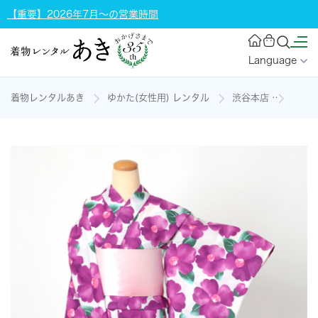
【重要】2026年7月～の営業時間
Language
着物レンタルあき
ゆかた(女性用) レンタル
渋谷本店
浴衣(