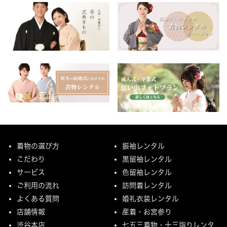
着物の選び方
振袖レンタル
こだわり
黒留袖レンタル
サービス
色留袖レンタル
ご利用の流れ
訪問着レンタル
よくある質問
婚礼衣装レンタル
店舗情報
産着・お宮参り
渋谷本店
七五三着物・十三詣りレンタ