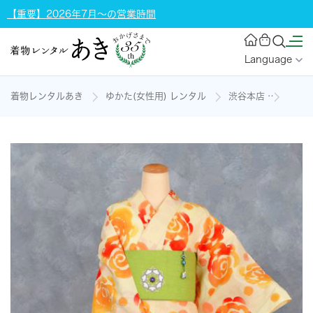
【重要】2026年7月～の営業時間
Language
着物レンタルあき
ゆかた(女性用) レンタル
渋谷本店
浴衣