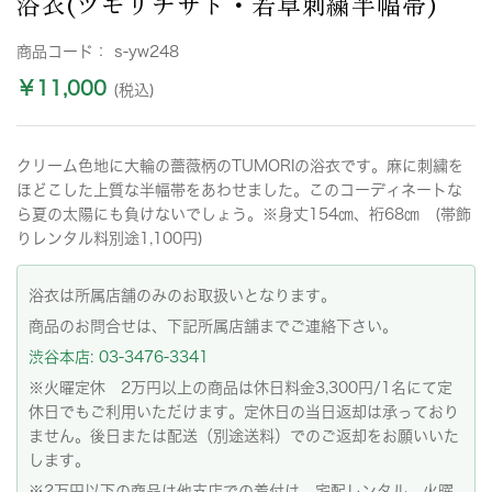
浴衣(ツモリチサト・若草刺繍半幅帯)
商品コード：
s-yw248
￥11,000
(税込)
クリーム色地に大輪の薔薇柄のTUMORIの浴衣です。麻に刺繍を
ほどこした上質な半幅帯をあわせました。このコーディネートな
ら夏の太陽にも負けないでしょう。※身丈154㎝、裄68㎝ (帯飾
りレンタル料別途1,100円)
浴衣は所属店舗のみのお取扱いとなります。
商品のお問合せは、下記所属店舗までご連絡下さい。
渋谷本店: 03-3476-3341
※火曜定休 2万円以上の商品は休日料金3,300円/1名にて定
休日でもご利用いただけます。定休日の当日返却は承っており
ません。後日または配送（別途送料）でのご返却をお願いいた
します。
※2万円以下の商品は他支店での着付け、宅配レンタル、火曜