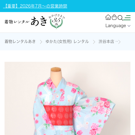
【重要】2026年7月～の営業時間
Language
着物レンタルあき
ゆかた(女性用) レンタル
渋谷本店
浴衣[