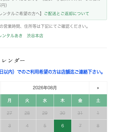
万円）
レンタルご希望の方へ】
ご配送とご返却について
の営業時間、住所等は下記にてご確認ください。
レンタルあき 渋谷本店
カレンダー
3日以内）でのご利用希望の方は店舗迄ご連絡下さい。
2026年08月
»
月
火
水
木
金
土
27
28
29
30
31
1
3
4
5
6
7
8