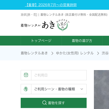
【重要】2026年7月～の営業時間
浴衣[赤・花] | 着物レンタルあき (来店着付け無料・全国配送無料)
トップページ
着物の選び方
着物レンタルあき
ゆかた(女性用) レンタル
渋谷
着物を探す