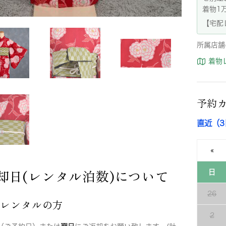
着物1
【宅配
所属店舗
着物
予約
直近（
«
却日(レンタル泊数)について
日
26
店レンタルの方
2