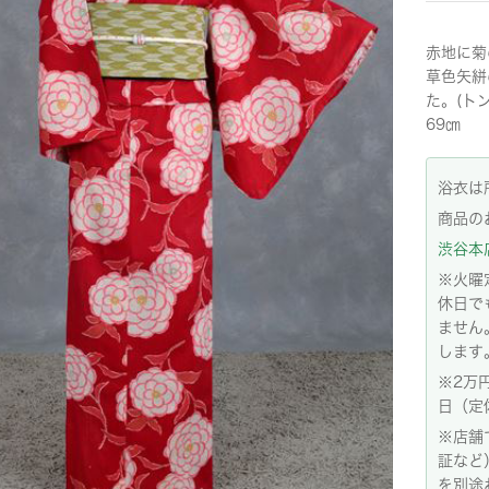
赤地に菊
草色矢絣
た。(ト
69㎝
浴衣は
商品の
渋谷本店:
※火曜
休日で
ません
します
※2万
日（定
※店舗
証など
を別途