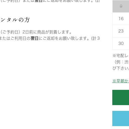
（ご予約日）または
翌日
にご返却をお願い致します。(計
9
レンタルの方
16
23
（ご予約日）2日前に商品が到着します。
またはご利用日の
翌日
にご返却をお願い致します。(計３
30
※宅配レ
（例：渋
び下さい
※早朝か