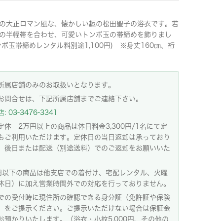
の大正ロマン風な、懐かしい趣の松田聖子の浴衣です。若
の半幅帯を合わせ、可愛いトンボ玉の帯締めを飾りまし
ンボ玉帯締めレンタル料別途1,100円) ※身丈160㎝、裄
所属店舗のみのお取扱いとなります。
お問合せは、下記所属店舗までご連絡下さい。
 03-3476-3341
定休 2万円以上の商品は休日料金3,300円/1名にて定
もご利用いただけます。定休日の当日返却は承っており
。後日または配送（別途送料）でのご返却をお願いいた
。
円以下の商品は他支店での着付け、宅配レンタル、火曜
休日）に加え営業時間外での対応を行っておりません。
での受付時に現住所の確認できる身分証（免許証や保険
）をご提示ください。ご提示いただけない場合は保証金
お預かりいたします。（浴衣・小紋5,000円、その他の