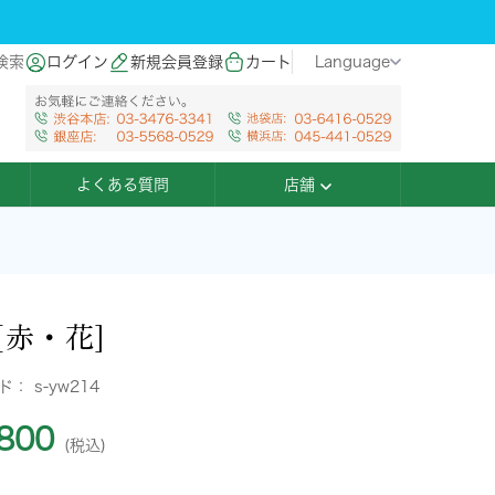
検索
ログイン
新規会員登録
カート
Language
よくある質問
店舗
[赤・花]
ード：
s-yw214
800
(税込)