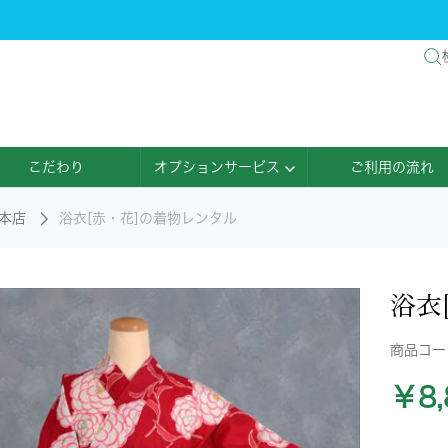
こだわり
オプションサービス
ご利用の流れ
本店
浴衣[赤・花]の着物レンタル
浴衣
商品コ
￥8,