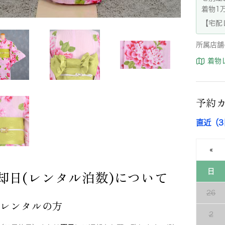
着物1
【宅配
所属店舗
着物
予約
直近（
«
却日(レンタル泊数)について
日
26
店レンタルの方
2