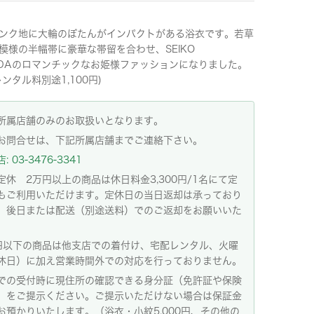
ンク地に大輪のぼたんがインパクトがある浴衣です。若草
模様の半幅帯に豪華な帯留を合わせ、SEIKO
UDAのロマンチックなお姫様ファッションになりました。
ンタル料別途1,100円)
所属店舗のみのお取扱いとなります。
お問合せは、下記所属店舗までご連絡下さい。
 03-3476-3341
定休 2万円以上の商品は休日料金3,300円/1名にて定
もご利用いただけます。定休日の当日返却は承っており
。後日または配送（別途送料）でのご返却をお願いいた
。
円以下の商品は他支店での着付け、宅配レンタル、火曜
休日）に加え営業時間外での対応を行っておりません。
での受付時に現住所の確認できる身分証（免許証や保険
）をご提示ください。ご提示いただけない場合は保証金
お預かりいたします。（浴衣・小紋5,000円、その他の