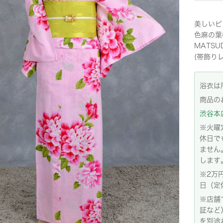
美しいピ
色麻の葉
MATS
(帯飾りレ
浴衣は
商品の
渋谷本店:
※火曜
休日で
ません
します
※2万
日（定
※店舗
証など
を別途