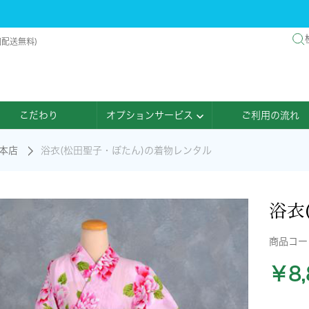
国配送無料)
こだわり
オプションサービス
ご利用の流れ
本店
浴衣(松田聖子・ぼたん)の着物レンタル
浴衣
商品コ
￥8,