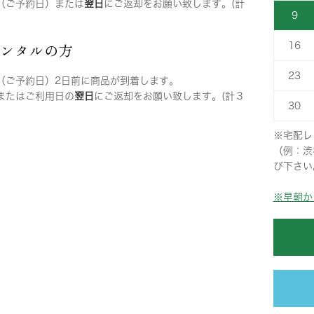
（ご予約日）または
翌日
にご返却をお願い致します。(計
9
レンタルの方
16
23
（ご予約日）2日前に商品が到着します。
またはご利用日の
翌日
にご返却をお願い致します。(計３
30
※宅配レ
（例：渋
び下さい
※早朝か