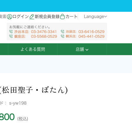
検索
ログイン
新規会員登録
カート
Language
よくある質問
店舗
(松田聖子・ぼたん)
ード：
s-yw198
800
(税込)