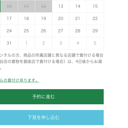
10
11
12
13
14
15
17
18
19
20
21
22
24
25
26
27
28
29
31
1
2
3
4
5
ンタルの方、商品の所属店舗と異なる店舗で着付ける場合
谷店の着物を銀座店で着付ける場合）は、4日後からお選
。
らの着付け承ります。
予約に進む
下見を申し込む