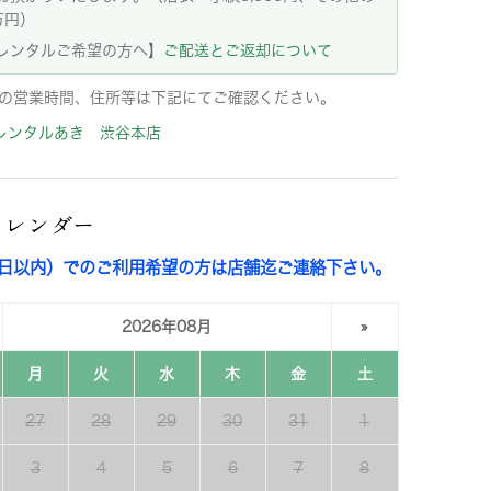
万円）
レンタルご希望の方へ】
ご配送とご返却について
の営業時間、住所等は下記にてご確認ください。
レンタルあき 渋谷本店
カレンダー
3日以内）でのご利用希望の方は店舗迄ご連絡下さい。
2026年08月
»
月
火
水
木
金
土
27
28
29
30
31
1
3
4
5
6
7
8