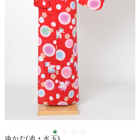
ゆかた(赤・水玉)