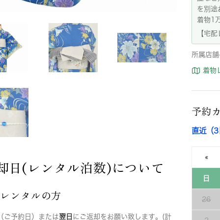
を別途
着物1
【宅配
所属店舗
着物
予約
直近（
«
却日(レンタル泊数)について
日
店レンタルの方
26
（ご予約日）または
翌日
にご返却をお願い致します。(計