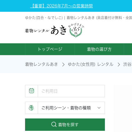
【重要】2026年7月～の営業時間
ゆかた(百合・なでしこ) | 着物レンタルあき (来店着付け無料・全
トップページ
着物の選び方
着物レンタルあき
ゆかた(女性用) レンタル
渋谷
着物を探す