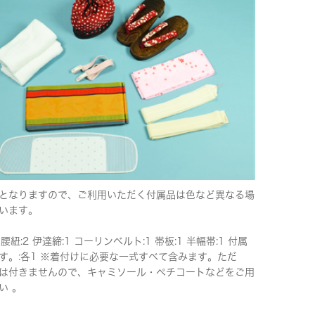
となりますので、ご利用いただく付属品は色など異なる場
います。
 腰紐:2 伊達締:1 コーリンベルト:1 帯板:1 半幅帯:1 付属
す。:各1 ※着付けに必要な一式すべて含みます。ただ
は付きませんので、キャミソール・ペチコートなどをご用
い 。