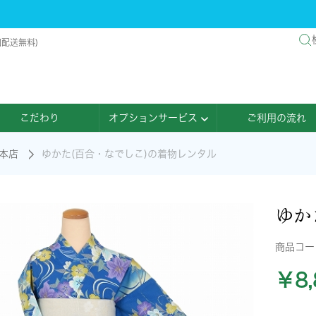
国配送無料)
こだわり
オプションサービス
ご利用の流れ
本店
ゆかた(百合・なでしこ)の着物レンタル
ゆか
商品コ
￥8,