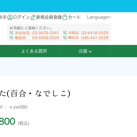
検索
ログイン
新規会員登録
カート
Language
よくある質問
店舗
た(百合・なでしこ)
ード：
s-yw080
800
(税込)