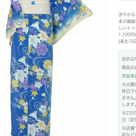
涼やかな
本の繊細
しいトン
1,100円)
[身丈15
浴衣は
商品の
渋谷本店:
※火曜
休日で
ません
します
※2万
日（定
※店舗
証など