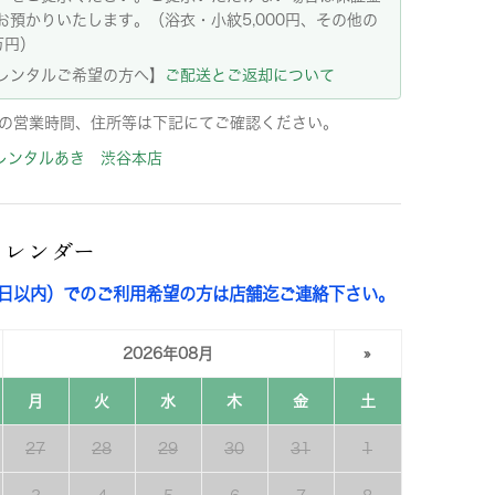
お預かりいたします。（浴衣・小紋5,000円、その他の
万円）
レンタルご希望の方へ】
ご配送とご返却について
の営業時間、住所等は下記にてご確認ください。
レンタルあき 渋谷本店
カレンダー
3日以内）でのご利用希望の方は店舗迄ご連絡下さい。
2026年08月
»
月
火
水
木
金
土
27
28
29
30
31
1