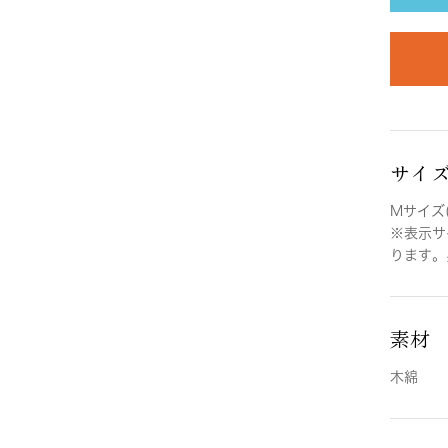
サイ
Mサイズ(
※表示サ
ります。
素材
木綿