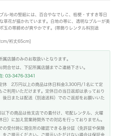
ブル-地の竪絽には、百合やなでしこ、桔梗・すすき等日
な草花が描かれています。白地の帯に、透明なブルーが美
ボ玉の帯締めが爽やかです。(帯飾りレンタル料別途
2cm/裄丈65cm]
所属店舗のみのお取扱いとなります。
お問合せは、下記所属店舗までご連絡下さい。
 03-3476-3341
定休 2万円以上の商品は休日料金3,300円/1名にて定
もご利用いただけます。定休日の当日返却は承っており
。後日または配送（別途送料）でのご返却をお願いいた
。
円以下の商品は他支店での着付け、宅配レンタル、火曜
休日）に加え営業時間外での対応を行っておりません。
での受付時に現住所の確認できる身分証（免許証や保険
）をご提示ください。ご提示いただけない場合は保証金