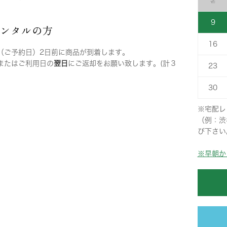
2
9
レンタルの方
16
（ご予約日）2日前に商品が到着します。
またはご利用日の
翌日
にご返却をお願い致します。(計３
23
30
※宅配レ
（例：渋
び下さい
※早朝か