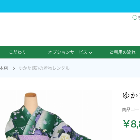
こだわり
オプションサービス
ご利用の流れ
本店
ゆかた(萩)の着物レンタル
ゆか
商品コ
￥8,