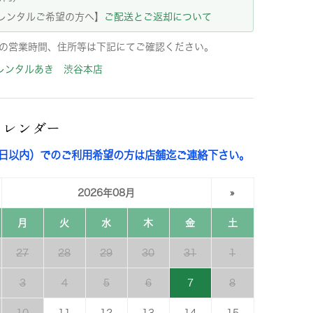
レンタルご希望の方へ】
ご配送とご返却について
の営業時間、住所等は下記にてご確認ください。
レンタルあき 渋谷本店
カレンダー
3日以内）でのご利用希望の方は店舗迄ご連絡下さい。
2026年08月
»
月
火
水
木
金
土
27
28
29
30
31
1
3
4
5
6
7
8