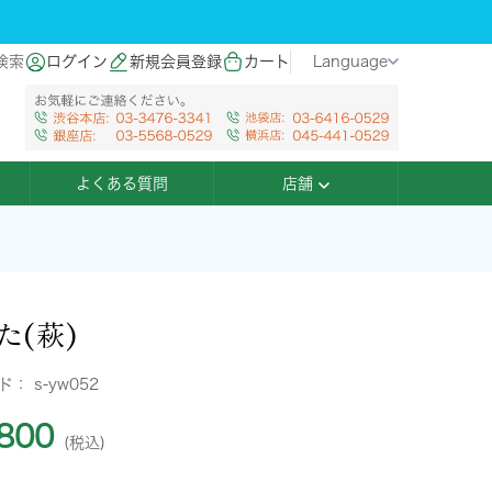
検索
ログイン
新規会員登録
カート
Language
よくある質問
店舗
た(萩)
ード：
s-yw052
800
(税込)