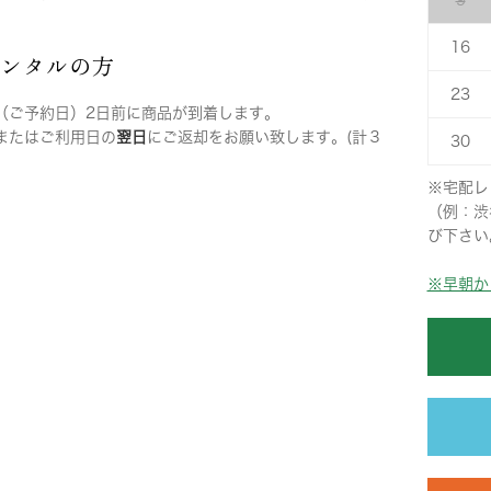
9
16
レンタルの方
23
（ご予約日）2日前に商品が到着します。
またはご利用日の
翌日
にご返却をお願い致します。(計３
30
※宅配レ
（例：渋
び下さい
※早朝か