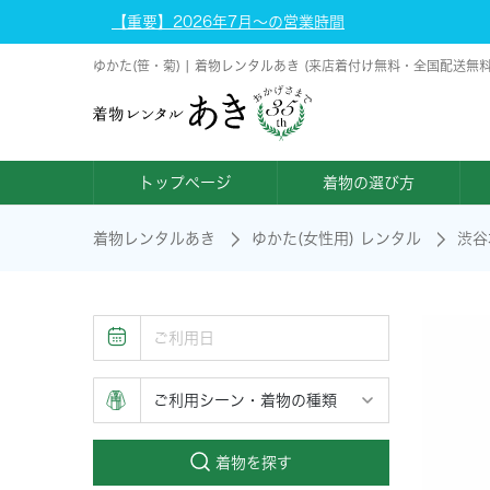
【重要】2026年7月～の営業時間
ゆかた(笹・菊) | 着物レンタルあき (来店着付け無料・全国配送無料
トップページ
着物の選び方
着物レンタルあき
ゆかた(女性用) レンタル
渋谷
着物を探す