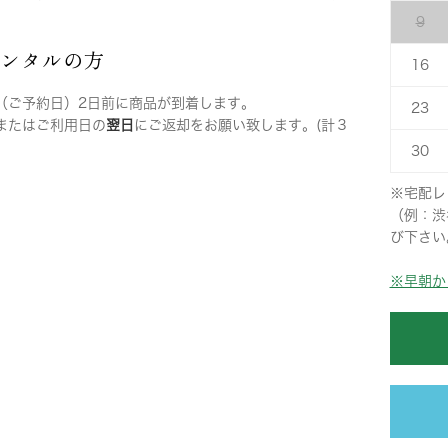
9
レンタルの方
16
（ご予約日）2日前に商品が到着します。
23
またはご利用日の
翌日
にご返却をお願い致します。(計３
30
※宅配レ
（例：渋
び下さい
※早朝か