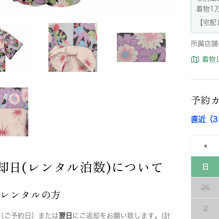
着物1
【宅配
所属店舗
着物
予約
直近（
«
却日(レンタル泊数)について
日
26
店レンタルの方
2
（ご予約日）または
翌日
にご返却をお願い致します。(計