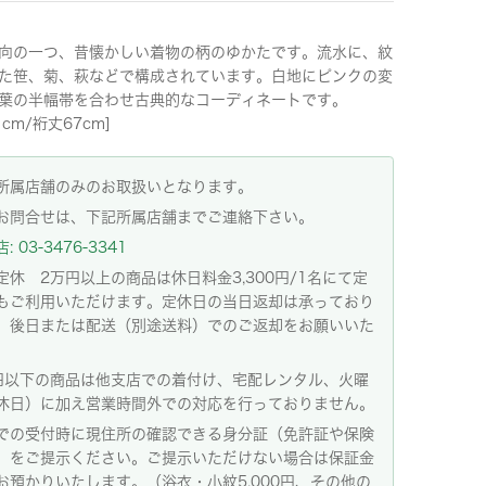
向の一つ、昔懐かしい着物の柄のゆかたです。流水に、紋
た笹、菊、萩などで構成されています。白地にピンクの変
葉の半幅帯を合わせ古典的なコーディネートです。
1cm/裄丈67cm]
所属店舗のみのお取扱いとなります。
お問合せは、下記所属店舗までご連絡下さい。
 03-3476-3341
定休 2万円以上の商品は休日料金3,300円/1名にて定
もご利用いただけます。定休日の当日返却は承っており
。後日または配送（別途送料）でのご返却をお願いいた
。
円以下の商品は他支店での着付け、宅配レンタル、火曜
休日）に加え営業時間外での対応を行っておりません。
での受付時に現住所の確認できる身分証（免許証や保険
）をご提示ください。ご提示いただけない場合は保証金
お預かりいたします。（浴衣・小紋5,000円、その他の