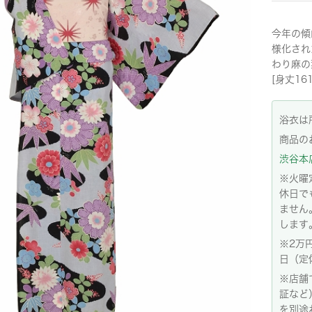
今年の傾
様化され
わり麻の
[身丈16
浴衣は
商品の
渋谷本店:
※火曜
休日で
ません
します
※2万
日（定
※店舗
証など
を別途