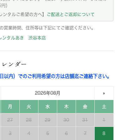
万円）
レンタルご希望の方へ】
ご配送とご返却について
の営業時間、住所等は下記にてご確認ください。
レンタルあき 渋谷本店
カレンダー
3日以内）でのご利用希望の方は店舗迄ご連絡下さい。
2026年08月
»
月
火
水
木
金
土
27
28
29
30
31
1
3
4
5
6
7
8