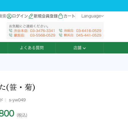
検索
ログイン
新規会員登録
カート
Language
よくある質問
店舗
た(笹・菊)
ード：
s-yw049
800
(税込)