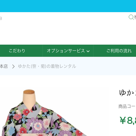
)
こだわり
オプションサービス
ご利用の流れ
本店
ゆかた(笹・菊)の着物レンタル
ゆか
商品コ
￥8,