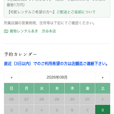
着物1万円）
【宅配レンタルご希望の方へ】
ご配送とご返却について
所属店舗の営業時間、住所等は下記にてご確認ください。
着物レンタルあき 渋谷本店
予約カレンダー
直近（3日以内）でのご利用希望の方は店舗迄ご連絡下さい。
«
2026年08月
»
日
月
火
水
木
金
土
26
27
28
29
30
31
1
2
3
4
5
6
7
8