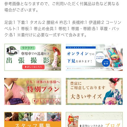
参考画像となりますので、ご利用いただく付属品は色など異なる
場合がございます。
足袋:1 下着:1 タオル:2 腰紐:4 衿芯:1 長襦袢:1 伊達締:2 コーリン
ベルト:1 帯板:1 帯止め金具:1 帯枕:1 帯揚・帯締:各1 草履・バッ
ク:各1 ※着付けに必要な一式すべて含みます。