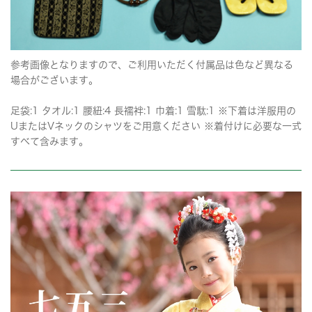
参考画像となりますので、ご利用いただく付属品は色など異なる
場合がございます。
足袋:1 タオル:1 腰紐:4 長襦袢:1 巾着:1 雪駄:1 ※下着は洋服用の
UまたはVネックのシャツをご用意ください ※着付けに必要な一式
すべて含みます。