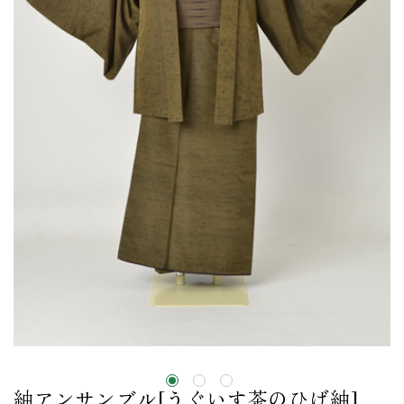
紬アンサンブル[うぐいす茶のひげ紬]