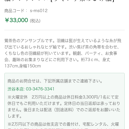
商品コード：
s-ms012
￥33,000
(税込)
鶯茶色のアンサンブルです。羽織は髭が生えているような糸が飛
び出ているおしゃれなヒゲ紬です。渋い焦げ茶の角帯を合わせ、
くちなし色の羽織紐が利いています。観劇、パーティ、お食事
会、趣味のお集まりなどにご利用下さい。裄73ｃｍ、身丈
137cm,身幅150cm
商品のお問合せは、下記所属店舗までご連絡下さい。
渋谷本店: 03-3476-3341
※火曜定休 2万円以上の商品は休日料金3,300円/1名にて定
休日でもご利用いただけます。定休日の当日返却は承っており
ません。後日または配送（別途送料）でのご返却をお願いいた
します。
※2万円以下の商品は他支店での着付け、宅配レンタル、火曜