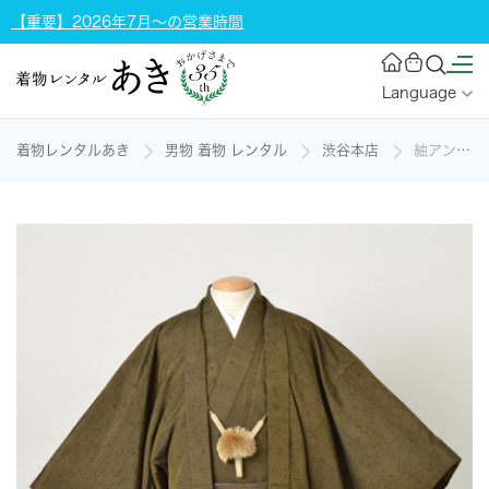
【重要】2026年7月～の営業時間
Language
着物レンタルあき
男物 着物 レンタル
渋谷本店
紬アンサンブル[うぐいす茶のひげ紬]の着物レンタル