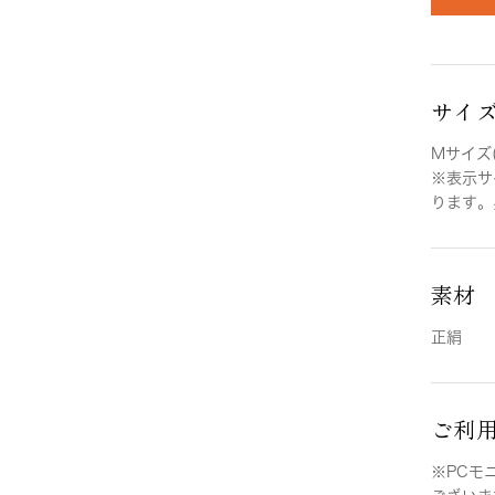
サイ
Mサイズ(
※表示サ
ります。
素材
正絹
ご利
※PCモ