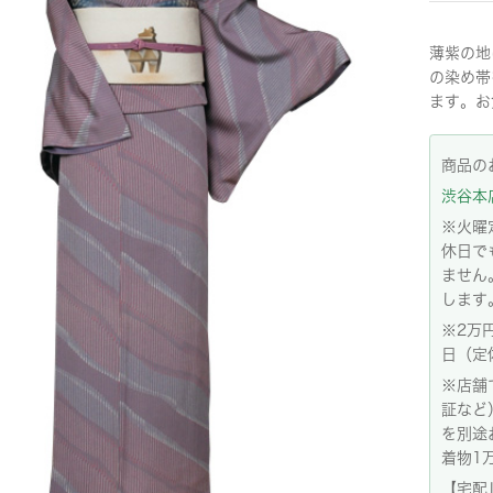
薄紫の地
の染め帯
ます。お
商品の
渋谷本店:
※火曜
休日で
ません
します
※2万
日（定
※店舗
証など
を別途
着物1
【宅配