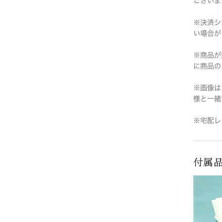
ございま
※決済シ
い場合が
※商品が
に商品の
※画像は
様と一緒
※宅配レ
付属