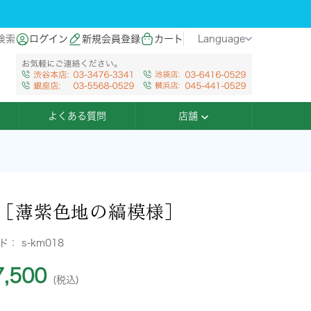
検索
ログイン
新規会員登録
カート
Language
よくある質問
店舗
［薄紫色地の縞模様］
ード：
s-km018
,500
(税込)