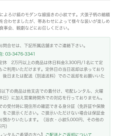
によろけ縞のモダンな線描きの小紋です。犬張子柄の縮緬
を合わせましたが、帯あわせによって様々な装いが楽しめ
食事会、観劇などにお召しください。
お問合せは、下記所属店舗までご連絡下さい。
 03-3476-3341
定休 2万円以上の商品は休日料金3,300円/1名にて定
もご利用いただけます。定休日の当日返却は承っており
。後日または配送（別途送料）でのご返却をお願いいた
。
円以下の商品は他支店での着付け、宅配レンタル、火曜
休日）に加え営業時間外での対応を行っておりません。
での受付時に現住所の確認できる身分証（免許証や保険
）をご提示ください。ご提示いただけない場合は保証金
お預かりいたします。（浴衣・小紋5,000円、その他の
万円）
レンタルご希望の方へ】
ご配送とご返却について