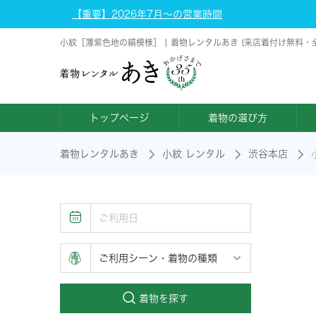
【重要】2026年7月～の営業時間
小紋［薄紫色地の縞模様］ | 着物レンタルあき (来店着付け無料・
トップページ
着物の選び方
着物レンタルあき
小紋 レンタル
渋谷本店
着物を探す