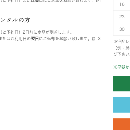
（ご予約日）または
翌日
にご返却をお願い致します。(計
16
23
レンタルの方
30
（ご予約日）2日前に商品が到着します。
またはご利用日の
翌日
にご返却をお願い致します。(計３
※宅配レ
（例：渋
び下さい
※早朝か