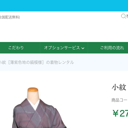
全国配送無料)
こだわり
オプションサービス
ご利用の流れ
小紋［薄紫色地の縞模様］の着物レンタル
小紋
商品コ
￥27