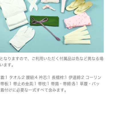
となりますので、ご利用いただく付属品は色など異なる場
います。
下着:1 タオル:2 腰紐:4 衿芯:1 長襦袢:1 伊達締:2 コーリン
 帯板:1 帯止め金具:1 帯枕:1 帯揚・帯締:各1 草履・バッ
 ※着付けに必要な一式すべて含みます。