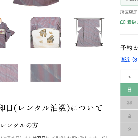
所属店舗
着物
予約
直近（
«
日
26
却日(レンタル泊数)について
2
店レンタルの方
9