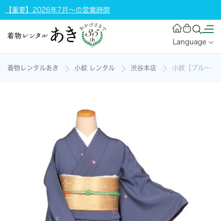
【重要】2026年7月～の営業時間
Language
着物レンタルあき
小紋 レンタル
渋谷本店
小紋［ブルー紫色地の花模様］の着物レンタル