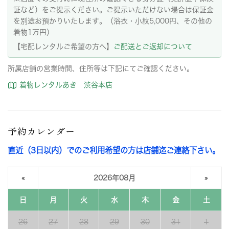
証など）をご提示ください。ご提示いただけない場合は保証金
を別途お預かりいたします。（浴衣・小紋5,000円、その他の
着物1万円）
【宅配レンタルご希望の方へ】
ご配送とご返却について
所属店舗の営業時間、住所等は下記にてご確認ください。
着物レンタルあき 渋谷本店
予約カレンダー
直近（3日以内）でのご利用希望の方は店舗迄ご連絡下さい。
«
2026年08月
»
日
月
火
水
木
金
土
26
27
28
29
30
31
1