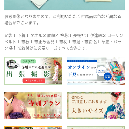
参考画像となりますので、ご利用いただく付属品は色など異なる
場合がございます。
足袋:1 下着:1 タオル:2 腰紐:4 衿芯:1 長襦袢:1 伊達締:2 コーリン
ベルト:1 帯板:1 帯止め金具:1 帯枕:1 帯揚・帯締:各1 草履・バッ
ク:各1 ※着付けに必要な一式すべて含みます。