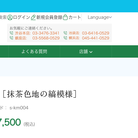
検索
ログイン
新規会員登録
カート
Language
よくある質問
店舗
［抹茶色地の縞模様］
ード：
s-km004
,500
(税込)