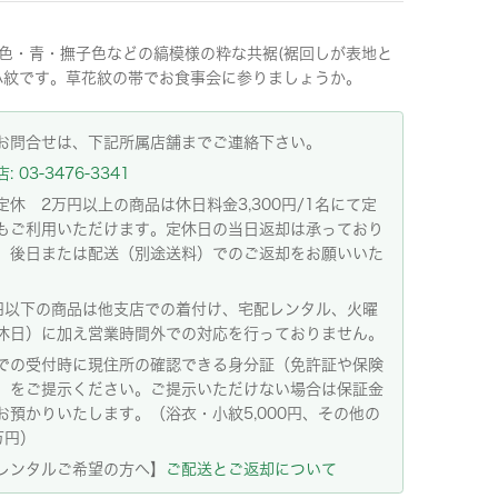
色・青・撫子色などの縞模様の粋な共裾(裾回しが表地と
小紋です。草花紋の帯でお食事会に参りましょうか。
お問合せは、下記所属店舗までご連絡下さい。
 03-3476-3341
定休 2万円以上の商品は休日料金3,300円/1名にて定
もご利用いただけます。定休日の当日返却は承っており
。後日または配送（別途送料）でのご返却をお願いいた
。
円以下の商品は他支店での着付け、宅配レンタル、火曜
休日）に加え営業時間外での対応を行っておりません。
での受付時に現住所の確認できる身分証（免許証や保険
）をご提示ください。ご提示いただけない場合は保証金
お預かりいたします。（浴衣・小紋5,000円、その他の
万円）
レンタルご希望の方へ】
ご配送とご返却について