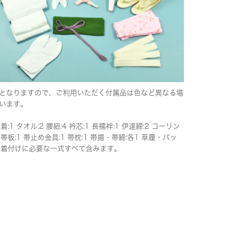
となりますので、ご利用いただく付属品は色など異なる場
います。
下着:1 タオル:2 腰紐:4 衿芯:1 長襦袢:1 伊達締:2 コーリン
 帯板:1 帯止め金具:1 帯枕:1 帯揚・帯締:各1 草履・バッ
 ※着付けに必要な一式すべて含みます。