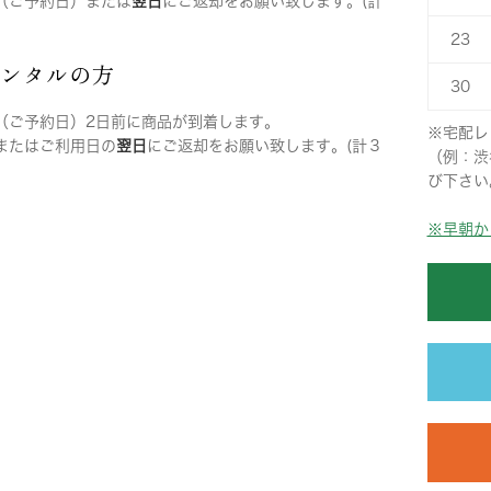
（ご予約日）または
翌日
にご返却をお願い致します。(計
23
レンタルの方
30
（ご予約日）2日前に商品が到着します。
※宅配レ
またはご利用日の
翌日
にご返却をお願い致します。(計３
（例：渋
び下さい
※早朝か