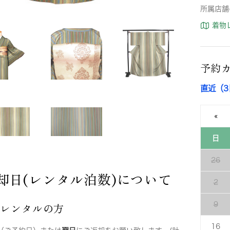
所属店舗
着物
予約
直近（
«
日
26
却日(レンタル泊数)について
2
店レンタルの方
9
16