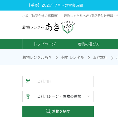
【重要】2026年7月～の営業時間
小紋［抹茶色地の縞模様］ | 着物レンタルあき (来店着付け無料・
トップページ
着物の選び方
着物レンタルあき
小紋 レンタル
渋谷本店
着物を探す