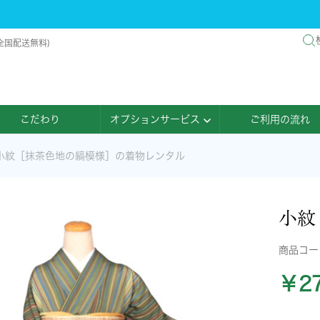
全国配送無料)
こだわり
オプションサービス
ご利用の流れ
小紋［抹茶色地の縞模様］の着物レンタル
小紋
商品コ
￥27