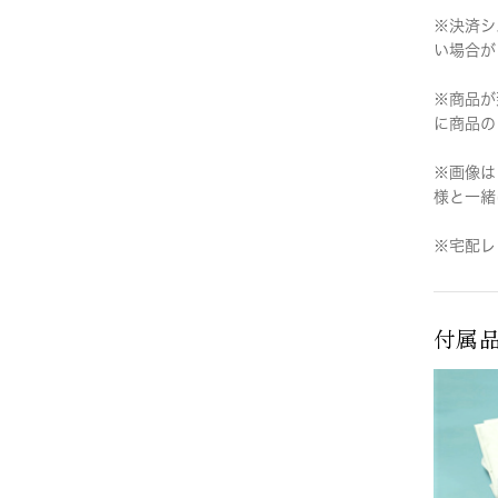
※決済シ
い場合が
※商品が
に商品の
※画像は
様と一緒
※宅配レ
付属