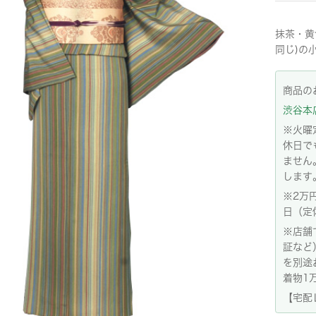
抹茶・黄
同じ)の
商品の
渋谷本店:
※火曜
休日で
ません
します
※2万
日（定
※店舗
証など
を別途
着物1
【宅配