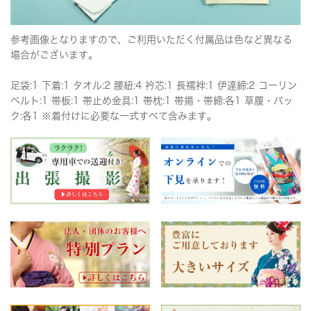
参考画像となりますので、ご利用いただく付属品は色など異なる
場合がございます。
足袋:1 下着:1 タオル:2 腰紐:4 衿芯:1 長襦袢:1 伊達締:2 コーリン
ベルト:1 帯板:1 帯止め金具:1 帯枕:1 帯揚・帯締:各1 草履・バッ
ク:各1 ※着付けに必要な一式すべて含みます。