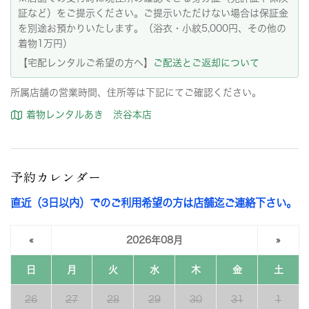
証など）をご提示ください。ご提示いただけない場合は保証金
を別途お預かりいたします。（浴衣・小紋5,000円、その他の
着物1万円）
【宅配レンタルご希望の方へ】
ご配送とご返却について
所属店舗の営業時間、住所等は下記にてご確認ください。
着物レンタルあき 渋谷本店
予約カレンダー
直近（3日以内）でのご利用希望の方は店舗迄ご連絡下さい。
«
2026年08月
»
日
月
火
水
木
金
土
26
27
28
29
30
31
1