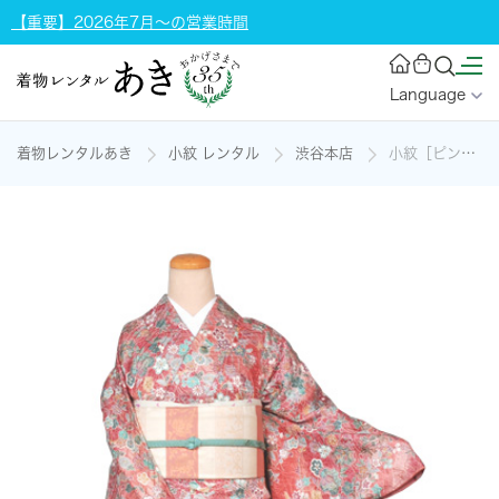
【重要】2026年7月～の営業時間
Language
着物レンタルあき
小紋 レンタル
渋谷本店
小紋［ピンク色地の花模様］の着物レンタル