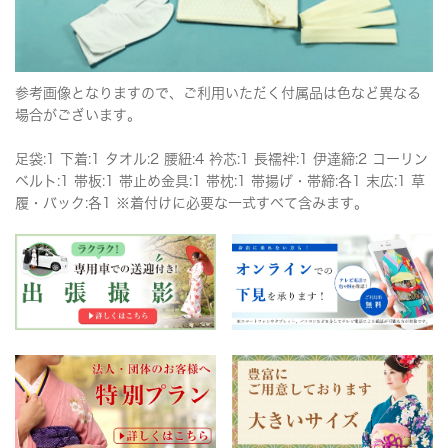
参考画像となりますので、ご利用いただく付属品は色など異なる
場合がございます。
足袋:1 下着:1 タオル:2 腰紐:4 衿芯:1 長襦袢:1 伊達締:2 コーリン
ベルト:1 帯板:1 帯止め金具:1 帯枕:1 帯揚げ・帯締:各1 末広:1 草
履・バック:各1 ※着付けに必要な一式すべて含みます。