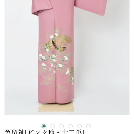
色留袖[ピンク地・十二単]