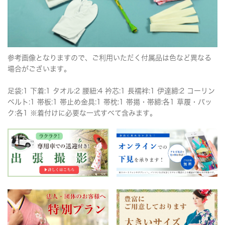
参考画像となりますので、ご利用いただく付属品は色など異なる
場合がございます。
足袋:1 下着:1 タオル:2 腰紐:4 衿芯:1 長襦袢:1 伊達締:2 コーリン
ベルト:1 帯板:1 帯止め金具:1 帯枕:1 帯揚・帯締:各1 草履・バッ
ク:各1 ※着付けに必要な一式すべて含みます。