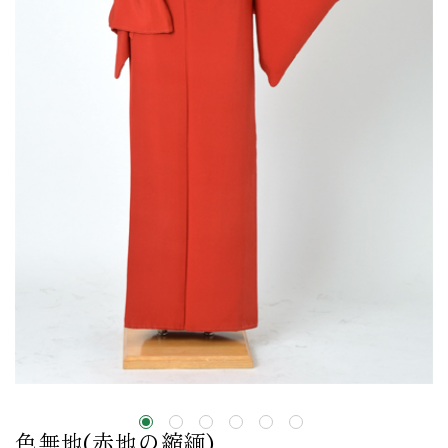
色無地(赤地の縮緬)