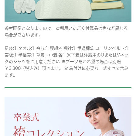
参考画像となりますので、ご利用いただく付属品は色など異なる
場合がございます。
足袋:1 タオル:1 衿芯:1 腰紐:4 襦袢:1 伊達締:2 コーリンベルト:1
帯板:1 半幅帯:1 草履・巾着:各1 ※下着は洋服用のUまたはVネッ
クのシャツをご用意ください ※ブーツをご希望の場合は別途
￥3,300（税込み）頂きます。 ※着付けに必要な一式すべて含み
ます。