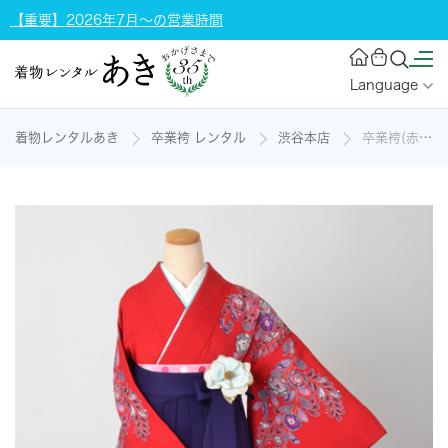
【重要】2026年7月～の営業時間
Language
着物レンタルあき
卒業袴 レンタル
渋谷本店
卒業袴(赤・辻が花)の着物レンタル