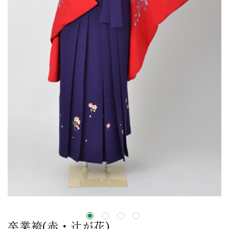
卒業袴(赤・辻が花)