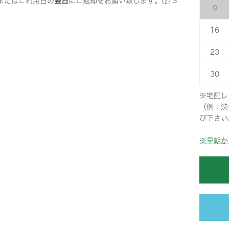
またはご利用日の
翌日
にご返却をお願い致します。(計３
9
16
23
30
※宅配レ
（例：渋
び下さい
※早朝か