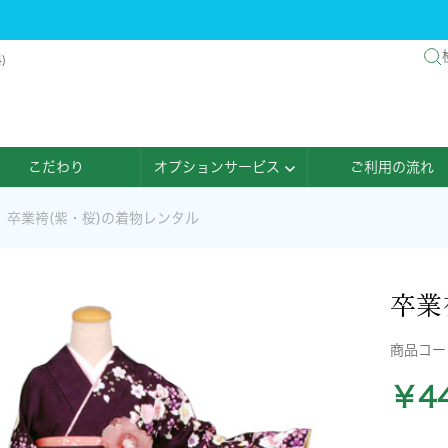
)
こだわり
オプションサービス
ご利用の流れ
卒業袴(紫・桜)の着物レンタル
卒業
商品コ
￥44