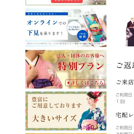
ご返
ご来
ご利用日
１泊)
宅配
ご利用日