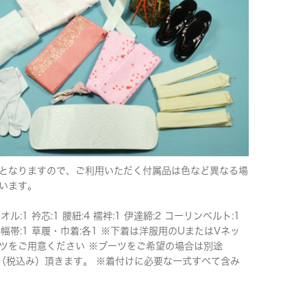
となりますので、ご利用いただく付属品は色など異なる場
います。
タオル:1 衿芯:1 腰紐:4 襦袢:1 伊達締:2 コーリンベルト:1
半幅帯:1 草履・巾着:各1 ※下着は洋服用のUまたはVネッ
ツをご用意ください ※ブーツをご希望の場合は別途
00（税込み）頂きます。 ※着付けに必要な一式すべて含み