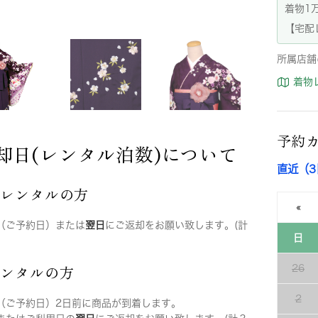
着物1
【宅配
所属店舗
着物
予約
却日(レンタル泊数)について
直近（
店レンタルの方
«
（ご予約日）または
翌日
にご返却をお願い致します。(計
日
レンタルの方
26
2
（ご予約日）2日前に商品が到着します。