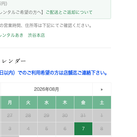
万円）
レンタルご希望の方へ】
ご配送とご返却について
の営業時間、住所等は下記にてご確認ください。
レンタルあき 渋谷本店
カレンダー
3日以内）でのご利用希望の方は店舗迄ご連絡下さい。
2026年08月
»
月
火
水
木
金
土
27
28
29
30
31
1
3
4
5
6
7
8