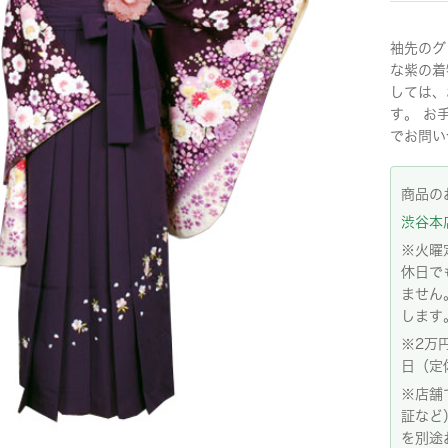
袖先のグ
な紫の着
しては、
す。 お
でお問い
商品の
渋谷本店:
※火曜
休日で
ません
します
※2万
日（定
※店舗
証など
を別途