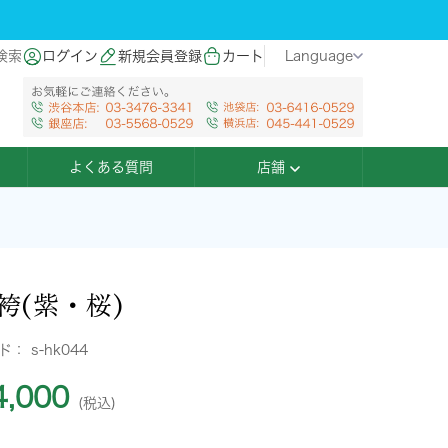
検索
ログイン
新規会員登録
カート
Language
よくある質問
店舗
袴(紫・桜)
ード：
s-hk044
,000
(税込)