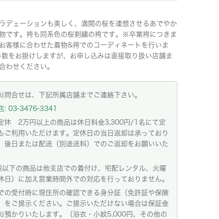
ラデェーションも美しく、満開の桜を連想させるあでやか
物です。袴も同系色の桜刺繍の袴です。※卒業袴につきま
お客様に合わせた着物&袴でのコーディネートを行いま
手数をお掛けしますが、お申し込みは直接取り扱い店舗ま
合わせください。
お問合せは、下記所属店舗までご連絡下さい。
 03-3476-3341
定休 2万円以上の商品は休日料金3,300円/1名にて定
もご利用いただけます。定休日の当日返却は承っており
。後日または配送（別途送料）でのご返却をお願いいた
。
円以下の商品は他支店での着付け、宅配レンタル、火曜
休日）に加え営業時間外での対応を行っておりません。
での受付時に現住所の確認できる身分証（免許証や保険
）をご提示ください。ご提示いただけない場合は保証金
お預かりいたします。（浴衣・小紋5,000円、その他の