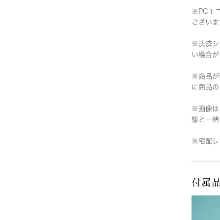
※PCモ
ございま
※決済シ
い場合が
※商品が
に商品の
※画像は
様と一緒
※宅配レ
付属