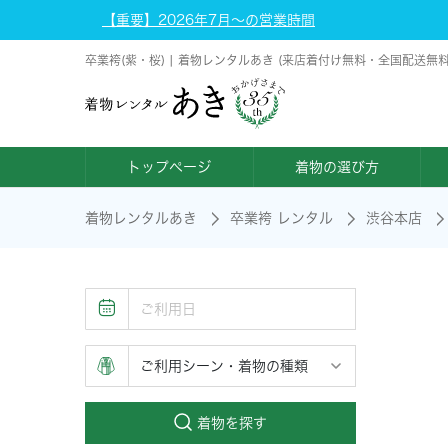
【重要】2026年7月～の営業時間
卒業袴(紫・桜) | 着物レンタルあき (来店着付け無料・全国配送無料
トップページ
着物の選び方
着物レンタルあき
卒業袴 レンタル
渋谷本店
着物を探す