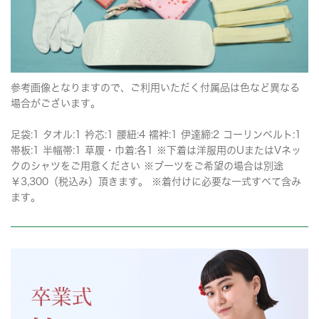
参考画像となりますので、ご利用いただく付属品は色など異なる
場合がございます。
足袋:1 タオル:1 衿芯:1 腰紐:4 襦袢:1 伊達締:2 コーリンベルト:1
帯板:1 半幅帯:1 草履・巾着:各1 ※下着は洋服用のUまたはVネッ
クのシャツをご用意ください ※ブーツをご希望の場合は別途
￥3,300（税込み）頂きます。 ※着付けに必要な一式すべて含み
ます。