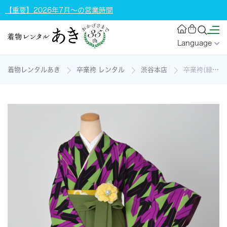
【重要】2026年7月～の営業時間
Language
着物レンタルあき
卒業袴 レンタル
渋谷本店
卒業袴(緑・紫矢絣)の着物レンタル