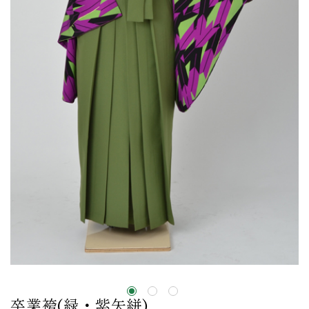
卒業袴(緑・紫矢絣)