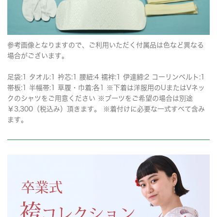
参考画像となりますので、ご利用いただく付属品は色など異なる
場合がございます。
足袋:1 タオル:1 衿芯:1 腰紐:4 襦袢:1 伊達締:2 コーリンベルト:1
帯板:1 半幅帯:1 草履・巾着:各1 ※下着は洋服用のUまたはVネッ
クのシャツをご用意ください ※ブーツをご希望の場合は別途
￥3,300（税込み）頂きます。 ※着付けに必要な一式すべて含み
ます。