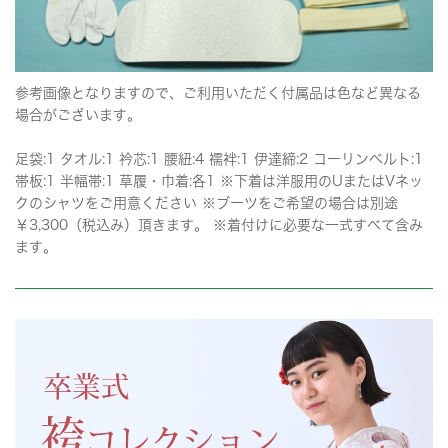
参考画像となりますので、ご利用いただく付属品は色など異なる
場合がございます。
足袋:1 タオル:1 衿芯:1 腰紐:4 襦袢:1 伊達締:2 コーリンベルト:1
帯板:1 半幅帯:1 草履・巾着:各1 ※下着は洋服用のUまたはVネッ
クのシャツをご用意ください ※ブーツをご希望の場合は別途
￥3,300（税込み）頂きます。 ※着付けに必要な一式すべて含み
ます。