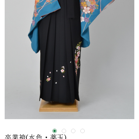
卒業袴(水色・薬玉)