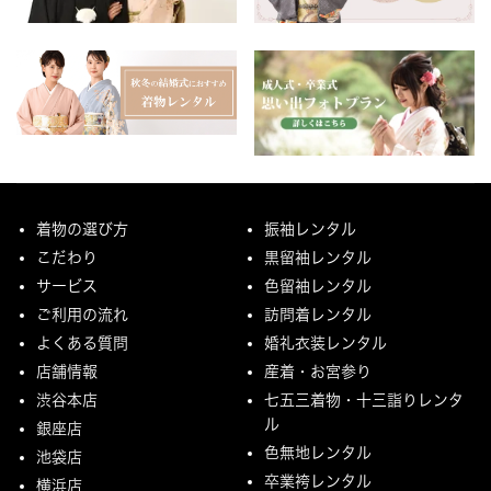
着物の選び方
振袖レンタル
こだわり
黒留袖レンタル
サービス
色留袖レンタル
ご利用の流れ
訪問着レンタル
よくある質問
婚礼衣装レンタル
店舗情報
産着・お宮参り
渋谷本店
七五三着物・十三詣りレンタ
ル
銀座店
色無地レンタル
池袋店
卒業袴レンタル
横浜店