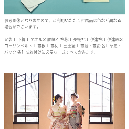
参考画像となりますので、ご利用いただく付属品は色など異なる
場合がございます。
足袋:1 下着:1 タオル:2 腰紐:4 衿芯:1 長襦袢:1 伊達衿:1 伊達締:2
コーリンベルト:1 帯板:1 帯枕:1 三重紐:1 帯揚・帯締:各1 草履・
バック:各1 ※着付けに必要な一式すべて含みます。