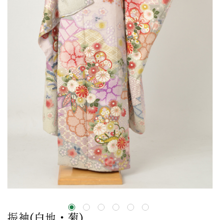
振袖(白地・菊)