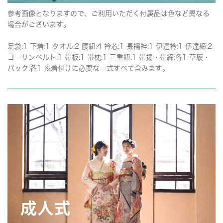
参考画像となりますので、ご利用いただく付属品は色など異なる
場合がございます。
足袋:1 下着:1 タオル:2 腰紐:4 衿芯:1 長襦袢:1 伊達衿:1 伊達締:2
コーリンベルト:1 帯板:1 帯枕:1 三重紐:1 帯揚・帯締:各1 草履・
バック:各1 ※着付けに必要な一式すべて含みます。