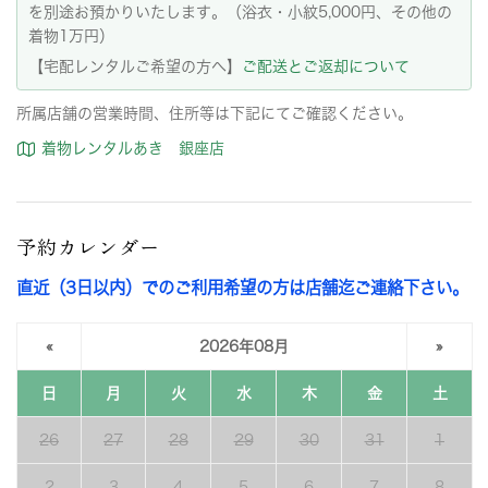
を別途お預かりいたします。（浴衣・小紋5,000円、その他の
着物1万円）
【宅配レンタルご希望の方へ】
ご配送とご返却について
所属店舗の営業時間、住所等は下記にてご確認ください。
着物レンタルあき 銀座店
予約カレンダー
直近（3日以内）でのご利用希望の方は店舗迄ご連絡下さい。
«
2026年08月
»
日
月
火
水
木
金
土
26
27
28
29
30
31
1
2
3
4
5
6
7
8