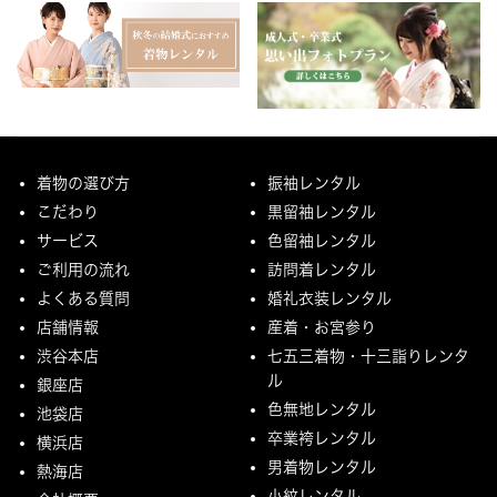
着物の選び方
振袖レンタル
こだわり
黒留袖レンタル
サービス
色留袖レンタル
ご利用の流れ
訪問着レンタル
よくある質問
婚礼衣装レンタル
店舗情報
産着・お宮参り
渋谷本店
七五三着物・十三詣りレンタ
ル
銀座店
色無地レンタル
池袋店
卒業袴レンタル
横浜店
男着物レンタル
熱海店
小紋レンタル