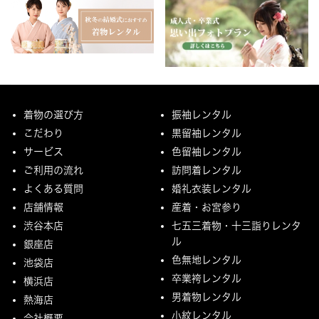
着物の選び方
振袖レンタル
こだわり
黒留袖レンタル
サービス
色留袖レンタル
ご利用の流れ
訪問着レンタル
よくある質問
婚礼衣装レンタル
店舗情報
産着・お宮参り
渋谷本店
七五三着物・十三詣りレンタ
ル
銀座店
色無地レンタル
池袋店
卒業袴レンタル
横浜店
男着物レンタル
熱海店
小紋レンタル
会社概要