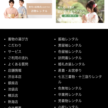
着物の選び方
振袖レンタル
こだわり
黒留袖レンタル
サービス
色留袖レンタル
ご利用の流れ
訪問着レンタル
よくある質問
婚礼衣装レンタル
店舗情報
産着・お宮参り
渋谷本店
七五三着物・十三詣りレンタ
ル
銀座店
色無地レンタル
池袋店
卒業袴レンタル
横浜店
男着物レンタル
熱海店
小紋レンタル
会社概要