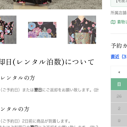
【宅配
所属店舗
着物
予約
直近（
却日(レンタル泊数)について
«
店レンタルの方
日
（ご予約日）または
翌日
にご返却をお願い致します。(計
26
レンタルの方
2
9
（ご予約日）2日前に商品が到着します。