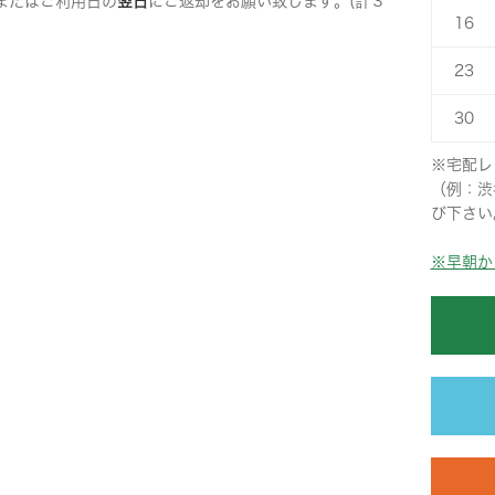
またはご利用日の
翌日
にご返却をお願い致します。(計３
16
23
30
※宅配レ
（例：渋
び下さい
※早朝か