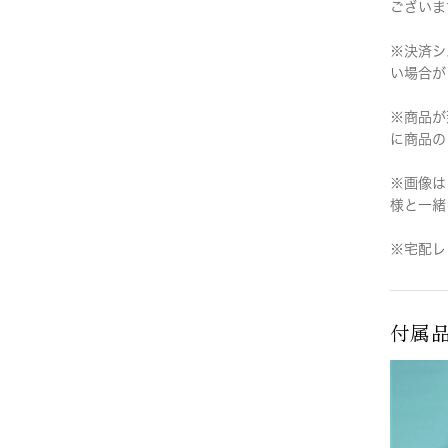
ございま
※決済シ
い場合が
※商品が
に商品の
※画像は
様と一緒
※宅配レ
付属