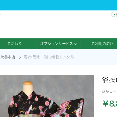
)
こだわり
オプションサービス
ご利用の流れ
渋谷本店
浴衣(黒地・菊)の着物レンタル
浴衣
商品コ
￥8,