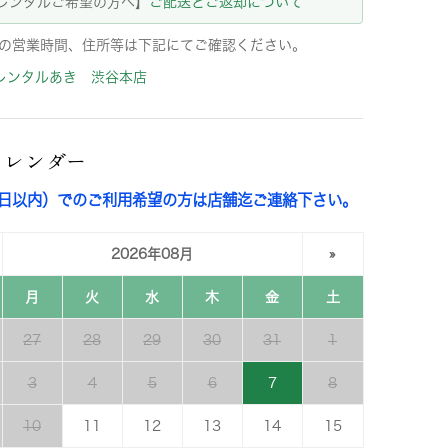
レンタルご希望の方へ】
ご配送とご返却について
の営業時間、住所等は下記にてご確認ください。
レンタルあき 渋谷本店
カレンダー
3日以内）でのご利用希望の方は店舗迄ご連絡下さい。
2026年08月
»
月
火
水
木
金
土
27
28
29
30
31
1
3
4
5
6
7
8
10
11
12
13
14
15