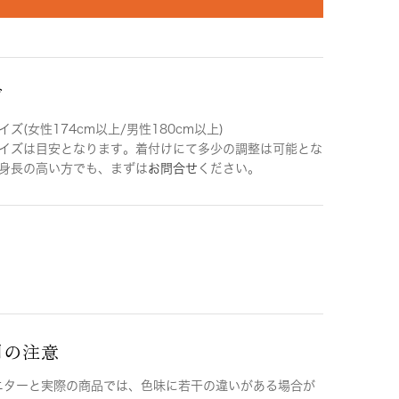
ズ
ズ(女性174cm以上/男性180cm以上)
イズは目安となります。着付けにて多少の調整は可能とな
身長の高い方でも、まずは
お問合せ
ください。
用の注意
ニターと実際の商品では、色味に若干の違いがある場合が