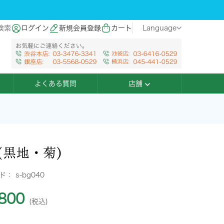
検索
ログイン
新規会員登録
カート
Language
よくある質問
店舗
(黒地・菊)
ード：
s-bg040
800
(税込)