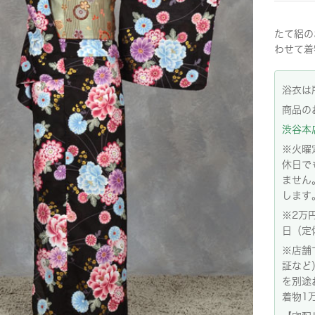
たて絽の
わせて着
浴衣は
商品の
渋谷本店:
※火曜
休日で
ません
します
※2万
日（定
※店舗
証など
を別途
着物1