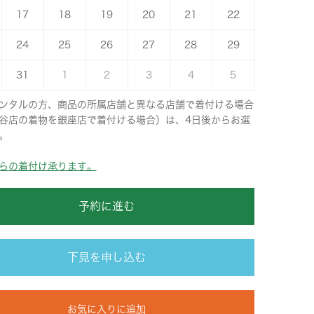
17
18
19
20
21
22
24
25
26
27
28
29
31
1
2
3
4
5
ンタルの方、商品の所属店舗と異なる店舗で着付ける場合
谷店の着物を銀座店で着付ける場合）は、4日後からお選
。
らの着付け承ります。
予約に進む
下見を申し込む
お気に入りに追加