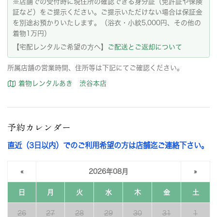
※店舗での受付時に現住所の確認できる身分証（免許証や保険
証など）をご提示ください。ご提示いただけない場合は保証金
を別途お預かりいたします。（浴衣・小紋5,000円、その他の
着物1万円）
【宅配レンタルご希望の方へ】
ご配送とご返却について
所属店舗の営業時間、住所等は下記にてご確認ください。
着物レンタルあき 渋谷本店
予約カレンダー
直近（3日以内）でのご利用希望の方は店舗迄ご連絡下さい。
«
2026年08月
»
日
月
火
水
木
金
土
26
27
28
29
30
31
1