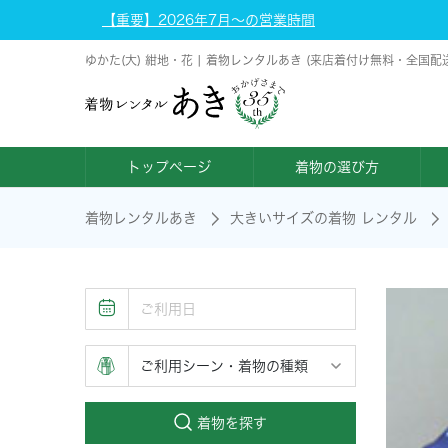
【重要】2026年7月～の営業時間
ゆかた(大) 紺地・花 | 着物レンタルあき (来店着付け無料・全国配
トップページ
着物の選び方
着物レンタルあき
大きいサイズの着物 レンタル
着物を探す