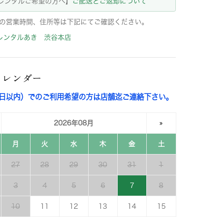
レンタルご希望の方へ】
ご配送とご返却について
の営業時間、住所等は下記にてご確認ください。
レンタルあき 渋谷本店
カレンダー
3日以内）でのご利用希望の方は店舗迄ご連絡下さい。
2026年08月
»
月
火
水
木
金
土
27
28
29
30
31
1
3
4
5
6
7
8
10
11
12
13
14
15