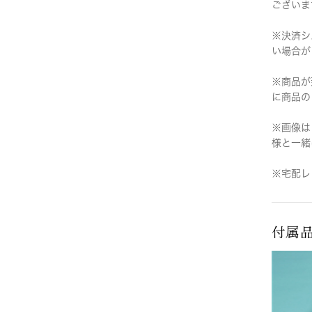
ございま
※決済シ
い場合が
※商品が
に商品の
※画像は
様と一緒
※宅配レ
付属