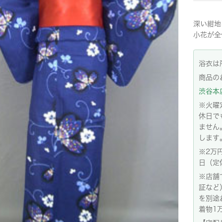
深い紺地
小花が全
浴衣は
商品の
渋谷本店:
※火曜
休日で
ません
します
※2万
日（定
※店舗
証など
を別途
着物1