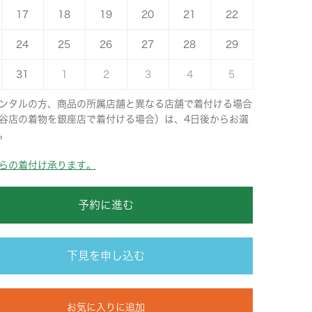
17
18
19
20
21
22
24
25
26
27
28
29
31
1
2
3
4
5
ンタルの方、商品の所属店舗と異なる店舗で着付ける場合
谷店の着物を銀座店で着付ける場合）は、4日後からお選
。
らの着付け承ります。
予約に進む
下見を申し込む
お気に入りに追加