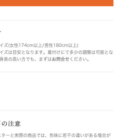
ズ
ズ(女性174cm以上/男性180cm以上)
イズは目安となります。着付けにて多少の調整は可能とな
身長の高い方でも、まずは
お問合せ
ください。
用の注意
ニターと実際の商品では、色味に若干の違いがある場合が