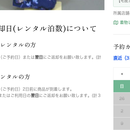
【宅配
所属店舗
着物
却日(レンタル泊数)について
店レンタルの方
予約
（ご予約日）または
翌日
にご返却をお願い致します。(計
直近（
«
レンタルの方
日
（ご予約日）2日前に商品が到着します。
またはご利用日の
翌日
にご返却をお願い致します。(計３
26
2
9