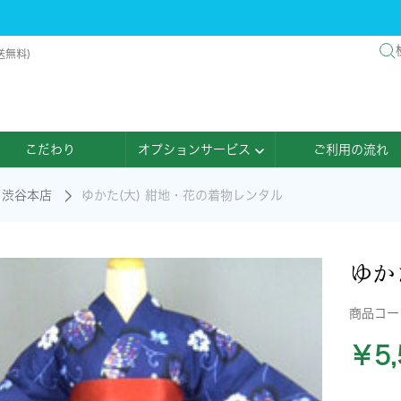
送無料)
こだわり
オプションサービス
ご利用の流れ
渋谷本店
ゆかた(大) 紺地・花の着物レンタル
ゆか
商品コ
￥5,