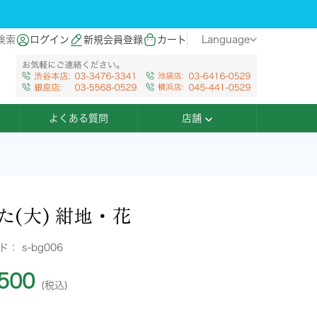
検索
ログイン
新規会員登録
カート
Language
よくある質問
店舗
た(大) 紺地・花
ード：
s-bg006
500
(税込)