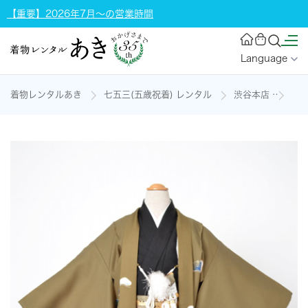
【重要】2026年7月～の営業時間
Language
着物レンタルあき
七五三(五歳祝着) レンタル
渋谷本店
5歳