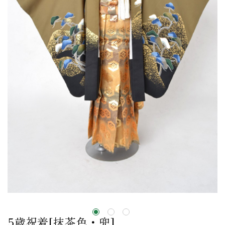
5歳祝着[抹茶色・兜]