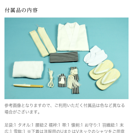
付属品の内容
参考画像となりますので、ご利用いただく付属品は色など異なる
場合がございます。
足袋:1 タオル:1 腰紐:2 襦袢:1 帯:1 懐剣:1 お守り:1 羽織紐:1 末
広:1 雪駄:1 ※下着は洋服用のUまたはVネックのシャツをご用意