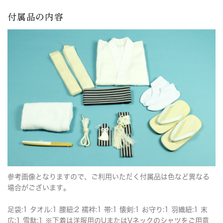
付属品の内容
参考画像となりますので、ご利用いただく付属品は色など異なる
場合がございます。
足袋:1 タオル:1 腰紐:2 襦袢:1 帯:1 懐剣:1 お守り:1 羽織紐:1 末
広:1 雪駄:1 ※下着は洋服用のUまたはVネックのシャツをご用意