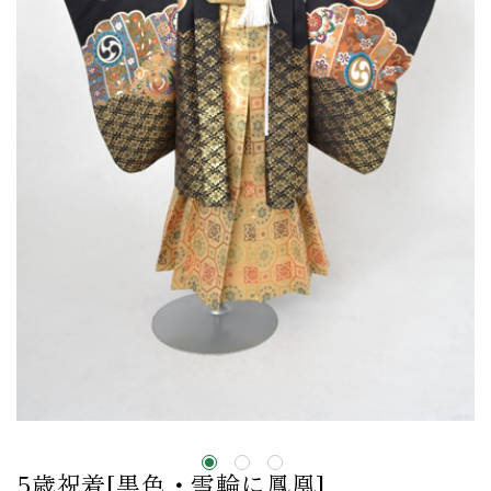
5歳祝着[黒色・雪輪に鳳凰]