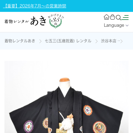
【重要】2026年7月～の営業時間
Language
着物レンタルあき
七五三(五歳祝着) レンタル
渋谷本店
5